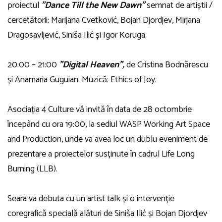
proiectul
”Dance Till the New Dawn”
semnat de artiștii /
cercetătorii: Marijana Cvetković, Bojan Djordjev, Mirjana
Dragosavljević, Siniša Ilić și Igor Koruga.
20:00 – 21:00
”Digital Heaven”,
de Cristina Bodnărescu
și Anamaria Guguian. Muzică: Ethics of Joy.
Asociația 4 Culture vă invită în data de 28 octombrie
începând cu ora 19:00, la sediul WASP Working Art Space
and Production, unde va avea loc un dublu eveniment de
prezentare a proiectelor susținute în cadrul Life Long
Burning (LLB).
Seara va debuta cu un artist talk și o intervenție
coregrafică specială alături de Siniša Ilić și Bojan Djordjev