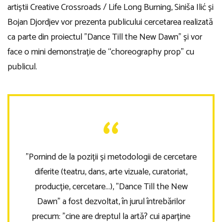
artiștii Creative Crossroads / Life Long Burning, Siniša Ilić și
Bojan Djordjev vor prezenta publicului cercetarea realizată
ca parte din proiectul ”Dance Till the New Dawn” și vor
face o mini demonstrație de “choreography prop” cu
publicul.
”Pornind de la poziții și metodologii de cercetare
diferite (teatru, dans, arte vizuale, curatoriat,
producție, cercetare…), ”Dance Till the New
Dawn” a fost dezvoltat, în jurul întrebărilor
precum: ”cine are dreptul la artă? cui aparține