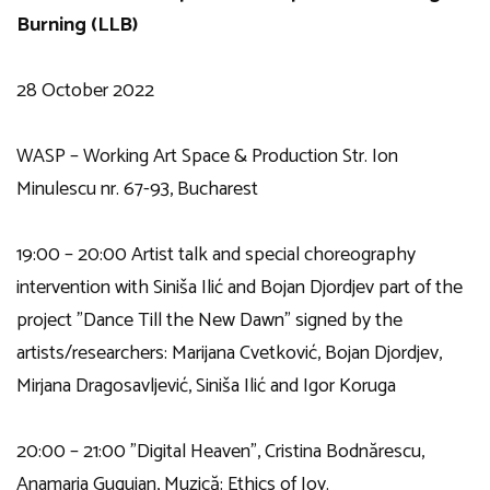
Burning (LLB)
28 October 2022
WASP – Working Art Space & Production Str. Ion
Minulescu nr. 67-93, Bucharest
19:00 – 20:00 Artist talk and special choreography
intervention with Siniša Ilić and Bojan Djordjev part of the
project ”Dance Till the New Dawn” signed by the
artists/researchers: Marijana Cvetković, Bojan Djordjev,
Mirjana Dragosavljević, Siniša Ilić and Igor Koruga
20:00 – 21:00 ”Digital Heaven”, Cristina Bodnărescu,
Anamaria Guguian, Muzică: Ethics of Joy.