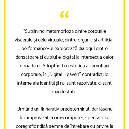
”Subliniind metamorfoza dintre corpurile
viscerale și cele virtuale, dintre organic și artificial,
performance-ul explorează dialogul dintre
dansatoare și dublul ei digital la intersecția celor
două lumi. Adoptând o estetică a camuflării
corporale, în „Digital Heaven” contradicțiile
interne ale identității nu sunt rezolvate, ci sunt
manifestate.
Urmând un fir narativ predeterminat, dar lăsând
loc improvizației om-computer, spectacolul
coregrafic ridică semne de întrebare cu privire la