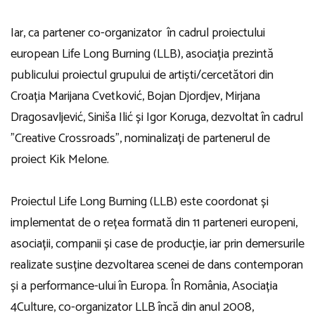
Iar, ca partener co-organizator în cadrul proiectului
european Life Long Burning (LLB), asociația prezintă
publicului proiectul grupului de artiști/cercetători din
Croația Marijana Cvetković, Bojan Djordjev, Mirjana
Dragosavljević, Siniša Ilić și Igor Koruga, dezvoltat în cadrul
”Creative Crossroads”, nominalizați de partenerul de
proiect Kik Melone.
Proiectul Life Long Burning (LLB) este coordonat și
implementat de o rețea formată din 11 parteneri europeni,
asociații, companii și case de producție, iar prin demersurile
realizate susține dezvoltarea scenei de dans contemporan
și a performance-ului în Europa. În România, Asociația
4Culture, co-organizator LLB încă din anul 2008,