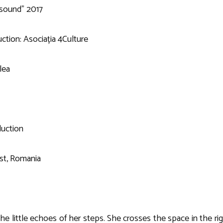
e sound” 2017
tion: Asociația 4Culture
lea
uction
st, Romania
 the little echoes of her steps. She crosses the space in the rig