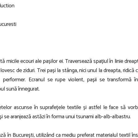
uction
ucuresti
ă micile ecouri ale pașilor ei. Traversează spațiul în linie drea
lovesc de ziduri. Trei pași la stânga, nici unul la dreapta, ridic
 performer. Ecranul se rupe violent, pașii se transformă î
bul sună înnegurat.
lor ascunse în suprafețele textile și astfel le face să vorbe
și se aranjează astăzi în forma unui tsunami alb-alb-albastru.
ză în București, utilizând ca mediu preferat materialul textil înso