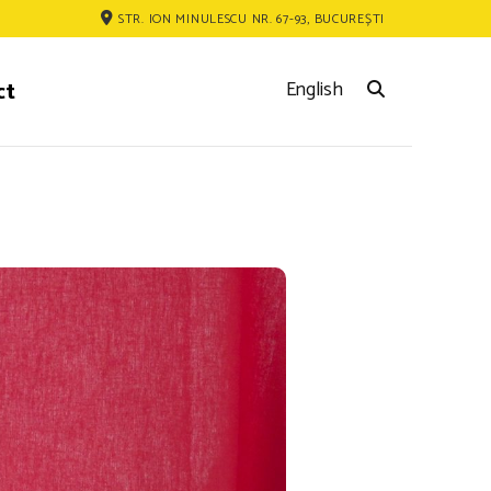
STR. ION MINULESCU NR. 67-93, BUCUREȘTI
ct
English