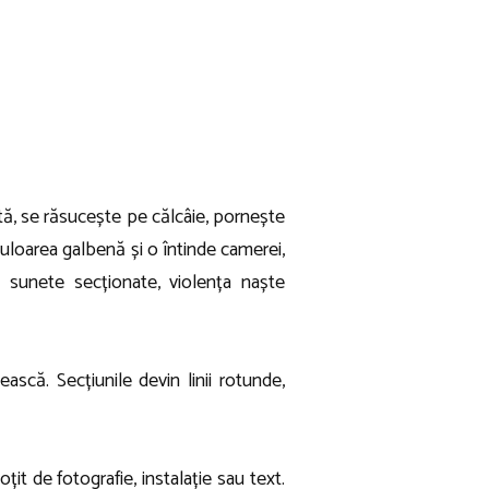
ptă, se răsucește pe călcâie, pornește
ă culoarea galbenă și o întinde camerei,
n sunete secționate, violența naște
ască. Secțiunile devin linii rotunde,
țit de fotografie, instalație sau text.