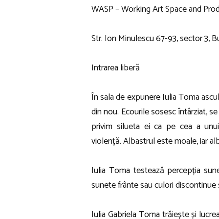
WASP – Working Art Space and Prod
Str. Ion Minulescu 67-93, sector 3, B
Intrarea liberă
În sala de expunere Iulia Toma ascult
din nou. Ecourile sosesc întârziat, se 
privim silueta ei ca pe cea a unui
violență. Albastrul este moale, iar al
Iulia Toma testează percepția sunete
sunete frânte sau culori discontinue 
Iulia Gabriela Toma trăiește și lucrea