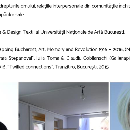
pturile omului, relațiile interpersonale din comunitățile închise
părilor sale.
& Design Textil al Universității Naționale de Artă București.
apping Bucharest, Art, Memory and Revolution 1916 – 2016, (M
ra Stepanova!”, Iulia Toma & Claudiu Cobilanschi (Galleriapí
016, “Twilled connections”, Tranzit.ro, București, 2015