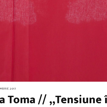
EMBRIE 2017
la Toma // „Tensiune în