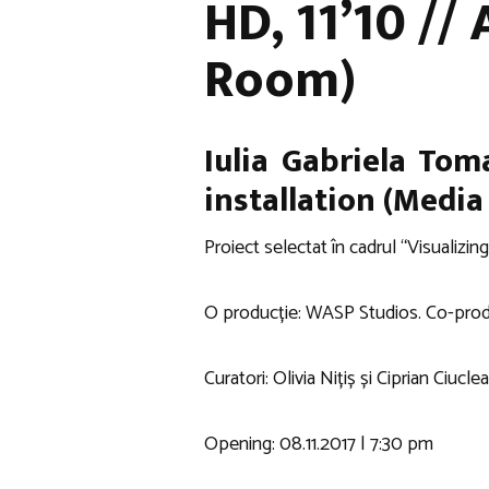
HD, 11’10 //
Room)
Iulia Gabriela Toma
installation (Media
Proiect selectat în cadrul “Visualizi
O producție: WASP Studios. Co-produ
Curatori: Olivia Nițiș și Ciprian Ciuclea
Opening: 08.11.2017 | 7:30 pm