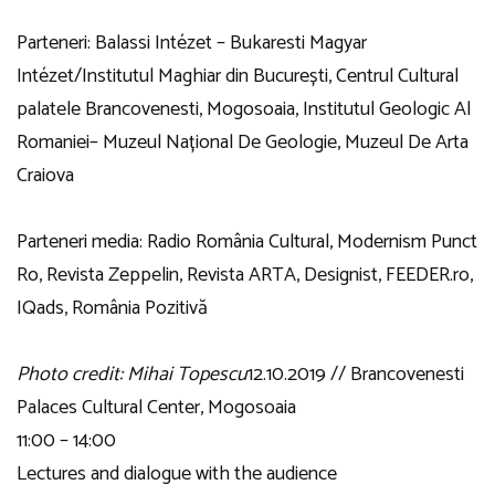
Parteneri:
Balassi Intézet – Bukaresti Magyar
Intézet/Institutul Maghiar din București
,
Centrul Cultural
palatele Brancovenesti, Mogosoaia
,
Institutul Geologic Al
Romaniei
–
Muzeul Național De Geologie
,
Muzeul De Arta
Craiova
Parteneri media:
Radio România Cultural
,
Modernism Punct
Ro
,
Revista Zeppelin
,
Revista ARTA
, Designist,
FEEDER.ro
,
IQads
,
România Pozitivă
Photo credit: Mihai Topescu
12.10.2019 // Brancovenesti
Palaces Cultural Center, Mogosoaia
11:00 – 14:00
Lectures and dialogue with the audience