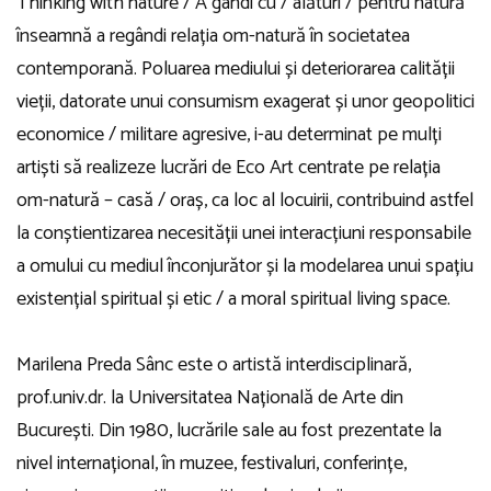
Thinking with nature / A gândi cu / alături / pentru natură
înseamnă a regândi relația om-natură în societatea
contemporană. Poluarea mediului și deteriorarea calității
vieții, datorate unui consumism exagerat și unor geopolitici
economice / militare agresive, i-au determinat pe mulți
artiști să realizeze lucrări de Eco Art centrate pe relația
om-natură – casă / oraș, ca loc al locuirii, contribuind astfel
la conștientizarea necesității unei interacțiuni responsabile
a omului cu mediul înconjurător și la modelarea unui spațiu
existențial spiritual și etic / a moral spiritual living space.
Marilena Preda Sânc este o artistă interdisciplinară,
prof.univ.dr. la Universitatea Națională de Arte din
București. Din 1980, lucrările sale au fost prezentate la
nivel internațional, în muzee, festivaluri, conferințe,