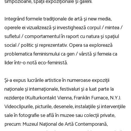
simpozioane, spații expoziționale și galerii.
Integrând formele tradiționale de artă și new media,
operele ei vizualizează și investighează corpul / mintea /
sufletul / comportamentul în raport cu natura și spațiul
social / politic și reprezentativ. Opera sa explorează
problematica feminismului ca gen / vârstă și femeia ca
lider într-o notă eco-feministă.
Și-a expus lucrările artistice în numeroase expoziții
naționale și internaționale, festivaluri și a luat parte la
rezidențe (Kulturkontakt Vienna, Franklin Furnace, N.Y.).
Videoclipurile, picturile, desenele, instalațiile și intervențiile
sale în fotografie se află în muzee sau colecții private,
precum: Muzeul Național de Artă Contemporană,