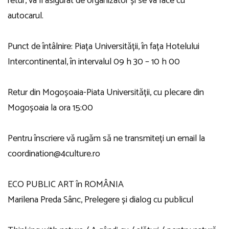
retur, va fi asigurat de organizator și se va face cu
autocarul.
Punct de întâlnire: Piața Universității, în fața Hotelului
Intercontinental, în intervalul 09 h 30 – 10 h 00
Retur din Mogoșoaia-Piata Universității, cu plecare din
Mogoșoaia la ora 15:00
Pentru înscriere vă rugăm să ne transmiteți un email la
coordination@4culture.ro
ECO PUBLIC ART în ROMÂNIA
Marilena Preda Sânc, Prelegere și dialog cu publicul