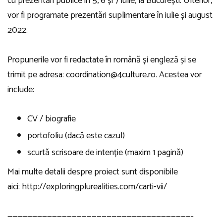
cu prezentări publice în 5, 6 și 7 iulie, la București. Ulterior,
vor fi programate prezentări suplimentare în iulie și august
2022.
Propunerile vor fi redactate în română și engleză și se
trimit pe adresa:
coordination@4culture.ro
. Acestea vor
include:
CV / biografie
portofoliu (dacă este cazul)
scurtă scrisoare de intenție (maxim 1 pagină)
Mai multe detalii despre proiect sunt disponibile
aici:
http://exploringplurealities.com/carti-vii/
—————————————————————————————————————-