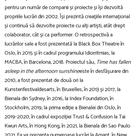
pentru un număr de companii și proiecte și își dezvoltă
propriile lucrări din 2002. Își prezintă creațiile internațional
și continuă să dezvolte proiecte cu alți artiști, atât drept
colaborator, cât și ca performer. O retrospectivă a
lucrărilor sale a fost prezentată la Black Box Theatre în
Oslo, în 2015 și în cadrul programului Idiorritmias, la
MACBA, în Barcelona, 2018. Proiectul său,
Time has fallen
asleep in the afternoon sunshine
este în desfășurare din
2010, a fost prezentat de două ori la
Kunstenfestivaldesarts, în Bruxelles, în 2013 și 2017, la
Bienala din Sydney, în 2016, la Index Foundation, în
Stockholm, 2019, la prima ediție a Bienalei din Oslo, în
2019-2020, în cadrul expoziției Trust & Confusion la Tai
Kwun Arts, în Hong Kong, în 2021, la Bienala din Sao Paulo
2021. Ea va prezenta numeroase lucrări la Amant, în New