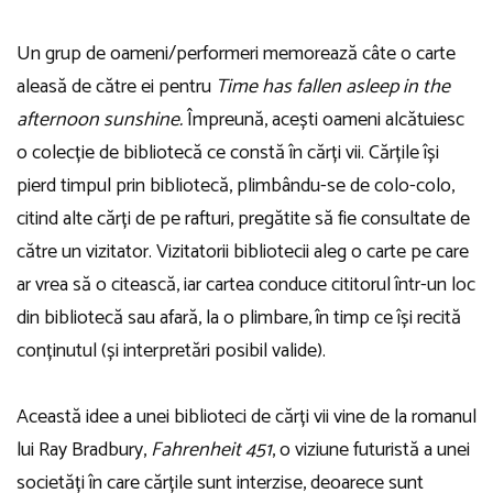
Un grup de oameni/performeri memorează câte o carte
aleasă de către ei pentru
Time has fallen asleep in the
afternoon sunshine.
Împreună, acești oameni alcătuiesc
o colecție de bibliotecă ce constă în cărți vii. Cărțile își
pierd timpul prin bibliotecă, plimbându-se de colo-colo,
citind alte cărți de pe rafturi, pregătite să fie consultate de
către un vizitator. Vizitatorii bibliotecii aleg o carte pe care
ar vrea să o citească, iar cartea conduce cititorul într-un loc
din bibliotecă sau afară, la o plimbare, în timp ce își recită
conținutul (și interpretări posibil valide).
Această idee a unei biblioteci de cărți vii vine de la romanul
lui Ray Bradbury,
Fahrenheit 451
, o viziune futuristă a unei
societăți în care cărțile sunt interzise, deoarece sunt