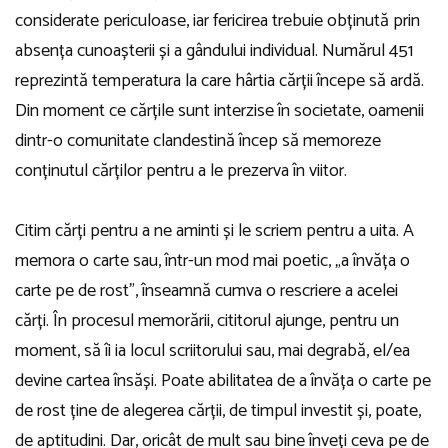
considerate periculoase, iar fericirea trebuie obținută prin
absența cunoașterii și a gândului individual. Numărul 451
reprezintă temperatura la care hârtia cărții începe să ardă.
Din moment ce cărțile sunt interzise în societate, oamenii
dintr-o comunitate clandestină încep să memoreze
conținutul cărților pentru a le prezerva în viitor.
Citim cărți pentru a ne aminti și le scriem pentru a uita. A
memora o carte sau, într-un mod mai poetic, „a învăța o
carte pe de rost”, înseamnă cumva o rescriere a acelei
cărți. În procesul memorării, cititorul ajunge, pentru un
moment, să îi ia locul scriitorului sau, mai degrabă, el/ea
devine cartea însăși. Poate abilitatea de a învăța o carte pe
de rost ține de alegerea cărții, de timpul investit și, poate,
de aptitudini. Dar, oricât de mult sau bine înveți ceva pe de