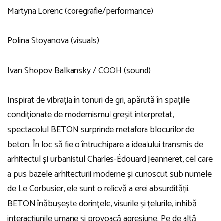
Martyna Lorenc (coregrafie/performance)
Polina Stoyanova (visuals)
Ivan Shopov Balkansky / COOH (sound)
Inspirat de vibrația în tonuri de gri, apărută în spațiile
condiționate de modernismul greșit interpretat,
spectacolul BETON surprinde metafora blocurilor de
beton. În loc să fie o întruchipare a idealului transmis de
arhitectul și urbanistul Charles-Édouard Jeanneret, cel care
a pus bazele arhitecturii moderne și cunoscut sub numele
de Le Corbusier, ele sunt o relicvă a erei absurdității.
BETON înăbușește dorințele, visurile și țelurile, inhibă
interacțiunile umane și provoacă agresiune. Pe de altă