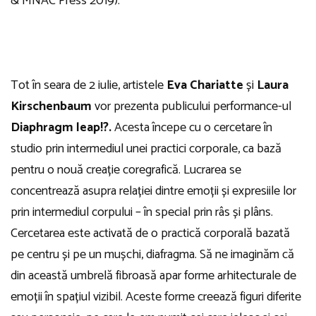
& MNAC Press 2019).
Tot în seara de 2 iulie, artistele
Eva Chariatte
și
Laura
Kirschenbaum
vor prezenta publicului performance-ul
Diaphragm leap!?.
Acesta începe cu o cercetare în
studio prin intermediul unei practici corporale, ca bază
pentru o nouă creație coregrafică. Lucrarea se
concentrează asupra relației dintre emoții și expresiile lor
prin intermediul corpului – în special prin râs și plâns.
Cercetarea este activată de o practică corporală bazată
pe centru și pe un mușchi, diafragma. Să ne imaginăm că
din această umbrelă fibroasă apar forme arhitecturale de
emoții în spațiul vizibil. Aceste forme creează figuri diferite