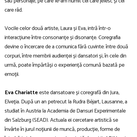
sau personaje, pe care le-am numit cei care jelesc și cei
care râd.
Vocile celor două artiste, Laura și Eva, intră într-o
interacțiune între consonanțe și disonanțe. Coregrafia
devine o încercare de a comunica fără cuvinte: între două
corpuri, între membrii audienței și dansatori și, în cele din
urmă, poate împărtăși o experiență comună bazată pe
emoții.
Eva Chariatte
este dansatoare și coregrafă din Jura,
Elveția. După un an petrecut la Rudra Béjart, Lausanne, a
studiat în Austria la Academia de Dansuri Experimentale
din Salzburg (SEAD). Actuala ei cercetare artistică se
învârte în jurul noțiunii de muncă, producție, forme de