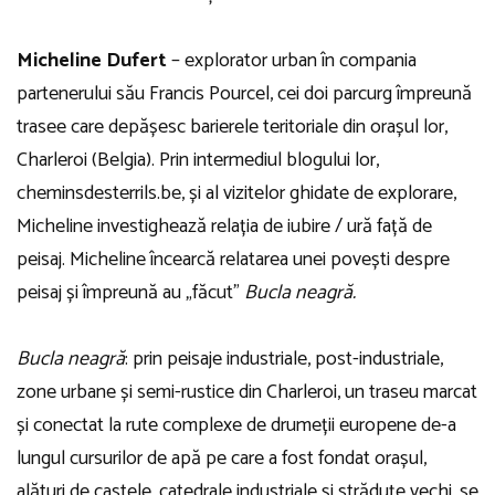
Micheline Dufert
– explorator urban în compania
partenerului său Francis Pourcel, cei doi parcurg împreună
trasee care depășesc barierele teritoriale din orașul lor,
Charleroi (Belgia). Prin intermediul blogului lor,
cheminsdesterrils.be, și al vizitelor ghidate de explorare,
Micheline investighează relația de iubire / ură față de
peisaj. Micheline încearcă relatarea unei povești despre
peisaj și împreună au „făcut”
Bucla neagră.
Bucla neagră
: prin peisaje industriale, post-industriale,
zone urbane și semi-rustice din Charleroi, un traseu marcat
și conectat la rute complexe de drumeții europene de-a
lungul cursurilor de apă pe care a fost fondat orașul,
alături de castele, catedrale industriale și străduțe vechi, se