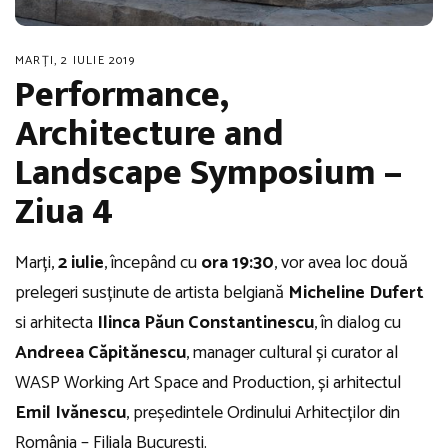
MARȚI, 2 IULIE 2019
Performance,
Architecture and
Landscape Symposium –
Ziua 4
Marți,
2 iulie
, începând cu
ora 19:30
, vor avea loc două
prelegeri susținute de artista belgiană
Micheline Dufert
si arhitecta
Ilinca Păun Constantinescu
, în dialog cu
Andreea Căpitănescu
, manager cultural și curator al
WASP Working Art Space and Production, și arhitectul
Emil Ivănescu
, președintele Ordinului Arhitecților din
România – Filiala București.