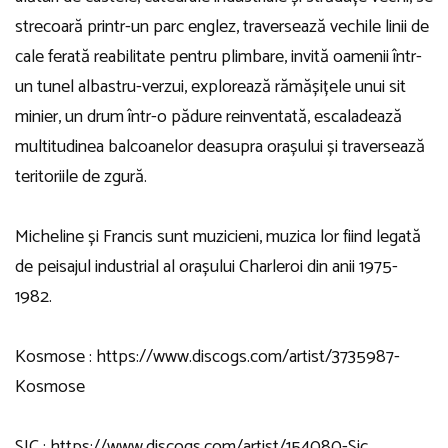
strecoară printr-un parc englez, traversează vechile linii de
cale ferată reabilitate pentru plimbare, invită oamenii într-
un tunel albastru-verzui, explorează rămășițele unui sit
minier, un drum într-o pădure reinventată, escaladează
multitudinea balcoanelor deasupra orașului și traversează
teritoriile de zgură.
Micheline și Francis sunt muzicieni, muzica lor fiind legată
de peisajul industrial al orașului Charleroi din anii 1975-
1982.
Kosmose :
https://www.discogs.com/artist/3735987-
Kosmose
SIC :
https://www.discogs.com/artist/154080-Sic