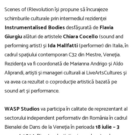
Scenes of (R)evolution își propune să încurajeze
schimburile culturale prin intermediul rezidenței
Instrumentalised Bodies
desfășurată de
Flavia
Giurgiu
alături de artistele
Chiara Cocello
(sound and
performing artist) și
Ida Mallfatti
(performer) din Italia, în
cadrul spațiului contemporan C32 din Mestre, Veneția.
Rezidența va fi coordonată de Marianna Andrigo și Aldo
Aliprandi, artiști și manageri culturali ai LiveArtsCultures și
va avea ca rezultat o coproducție artistică bazată pe
sound art și performance.
WASP Studios
va participa în calitate de reprezentant al
sectorului independent performativ din România în cadrul
Bienalei de Dans de la Veneția în perioada
18 iulie – 3