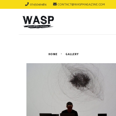
0745049484
CONTACT@WASPMAGAZINE.COM
HOME
GALLERY