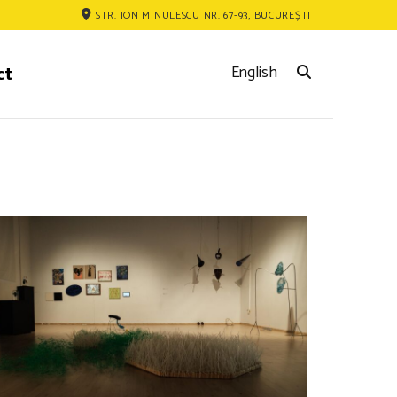
STR. ION MINULESCU NR. 67-93, BUCUREȘTI
ct
English