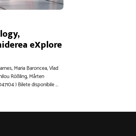
logy,
hiderea eXplore
 Barnes, Maria Baroncea, Vlad
ilou Rößling, Mårten
7104 ) Bilete disponibile …