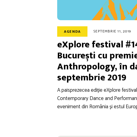
SEPTEMBRIE 11, 2019
AGENDA
eXplore festival #1
București cu premi
Anthropology, în d
septembrie 2019
A paisprezecea ediție eXplore festiva
Contemporary Dance and Performance 
eveniment din România și estul Euro