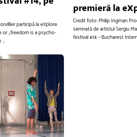
estival #14, pe
premieră la eXp
9
Credit foto: Philip Ingman Pr
villier participă la eXplore
semnată de artistul Sergiu Ma
e or „freedom is a psycho-
festival #14 – Bucharest Inte
e …