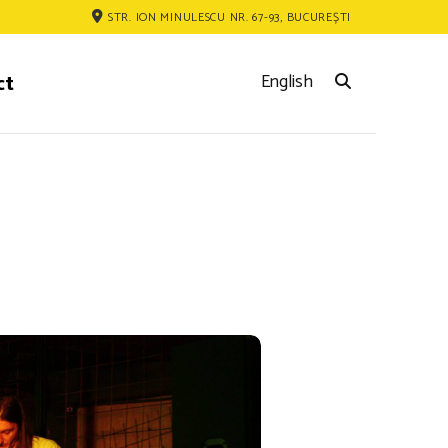
STR. ION MINULESCU NR. 67-93, BUCUREȘTI
ct
English