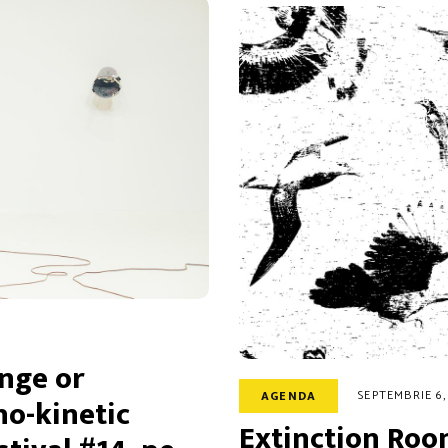
nge or
SEPTEMBRIE 6,
AGENDA
ho-kinetic
Extinction Room