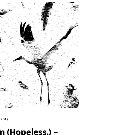
 2019
 (Hopeless.) –