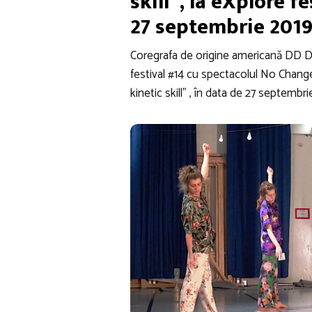
skill”, la eXplore f
27 septembrie 201
Coregrafa de origine americană DD Dor
festival #14 cu spectacolul No Chang
kinetic skill” , în data de 27 septembri