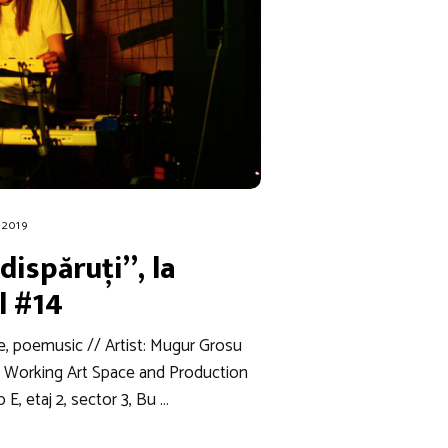
 2019
dispăruți”, la
l #14
ce, poemusic // Artist: Mugur Grosu
 Working Art Space and Production
 E, etaj 2, sector 3, Bu …