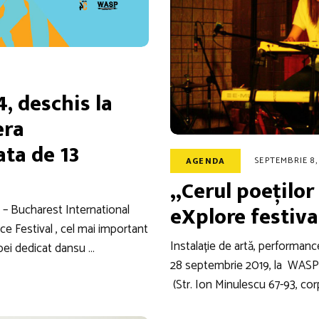
4, deschis la
era
ata de 13
SEPTEMBRIE 8,
AGENDA
„Cerul poeților 
eXplore festiva
l – Bucharest International
Festival , cel mai important
Instalație de artă, performan
pei dedicat dansu …
28 septembrie 2019, la WASP
(Str. Ion Minulescu 67-93, corp