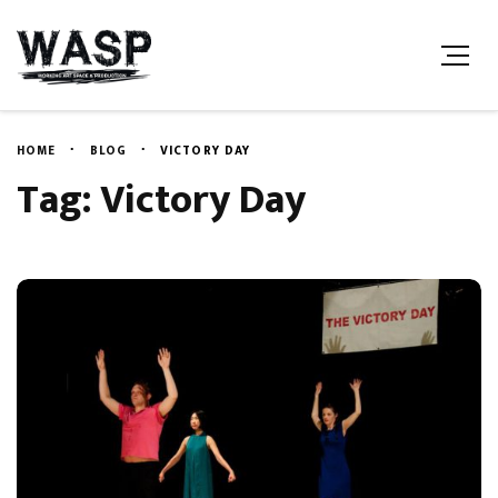
HOME
BLOG
VICTORY DAY
Tag: Victory Day