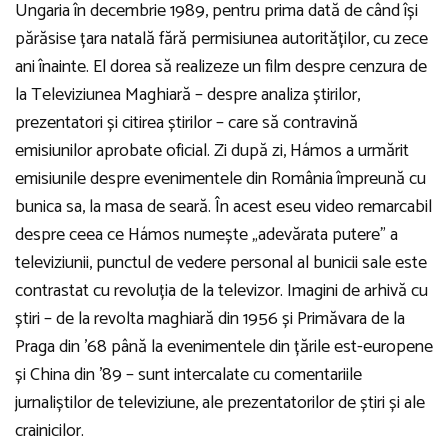
Ungaria în decembrie 1989, pentru prima dată de când își
părăsise țara natală fără permisiunea autorităților, cu zece
ani înainte. El dorea să realizeze un film despre cenzura de
la Televiziunea Maghiară – despre analiza știrilor,
prezentatori și citirea știrilor – care să contravină
emisiunilor aprobate oficial. Zi după zi, Hámos a urmărit
emisiunile despre evenimentele din România împreună cu
bunica sa, la masa de seară. În acest eseu video remarcabil
despre ceea ce Hámos numește „adevărata putere” a
televiziunii, punctul de vedere personal al bunicii sale este
contrastat cu revoluția de la televizor. Imagini de arhivă cu
știri – de la revolta maghiară din 1956 și Primăvara de la
Praga din ’68 până la evenimentele din țările est-europene
și China din ’89 – sunt intercalate cu comentariile
jurnaliștilor de televiziune, ale prezentatorilor de știri și ale
crainicilor.