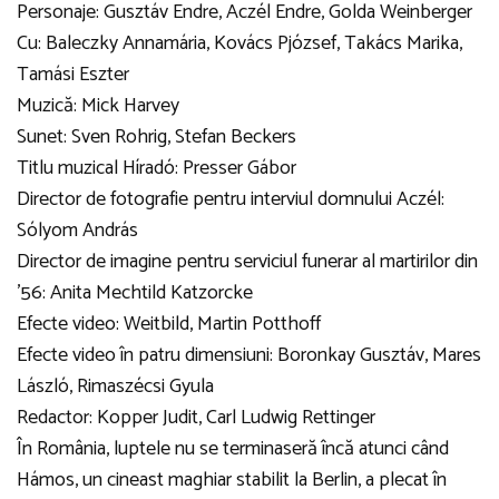
Personaje: Gusztáv Endre, Aczél Endre, Golda Weinberger
Cu: Baleczky Annamária, Kovács Pjózsef, Takács Marika,
Tamási Eszter
Muzică: Mick Harvey
Sunet: Sven Rohrig, Stefan Beckers
Titlu muzical Híradó: Presser Gábor
Director de fotografie pentru interviul domnului Aczél:
Sólyom András
Director de imagine pentru serviciul funerar al martirilor din
’56: Anita Mechtild Katzorcke
Efecte video: Weitbild, Martin Potthoff
Efecte video în patru dimensiuni: Boronkay Gusztáv, Mares
László, Rimaszécsi Gyula
Redactor: Kopper Judit, Carl Ludwig Rettinger
În România, luptele nu se terminaseră încă atunci când
Hámos, un cineast maghiar stabilit la Berlin, a plecat în