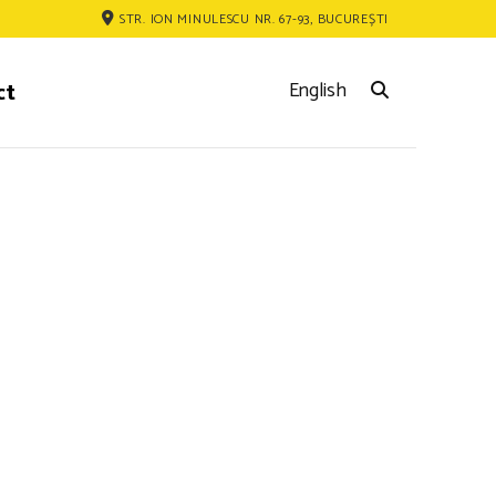
STR. ION MINULESCU NR. 67-93, BUCUREȘTI
ct
English