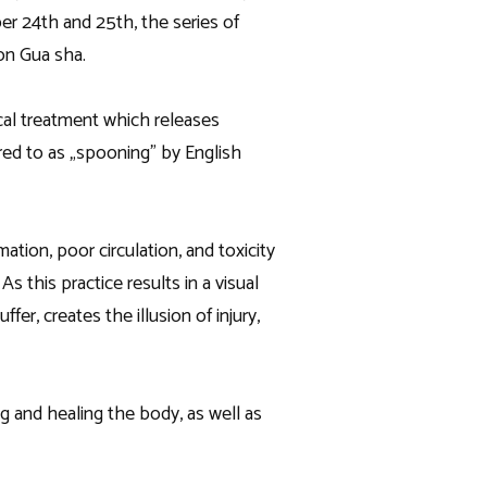
r 24th and 25th, the series of
 on Gua sha.
ical treatment which releases
red to as „spooning” by English
ation, poor circulation, and toxicity
 this practice results in a visual
fer, creates the illusion of injury,
ng and healing the body, as well as