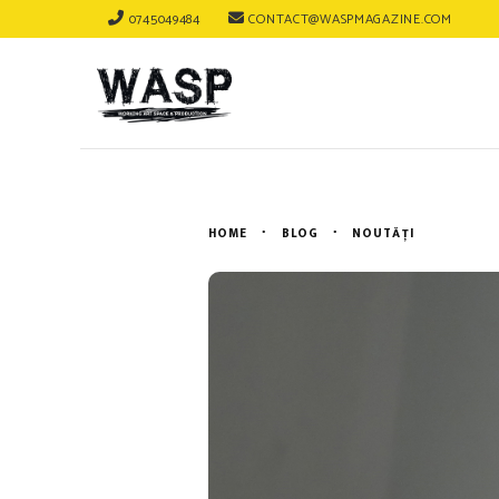
0745049484
CONTACT@WASPMAGAZINE.COM
HOME
BLOG
NOUTĂȚI