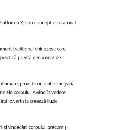
 Platforma X, sub conceptul curatorial
atament tradițional chinezesc care
ă practică poartă denumirea de
nflamate, proasta circulație sangvină
rne ale corpului. Având în vedere
ăilor, artista creează iluzia
 și vindecării corpului, precum și