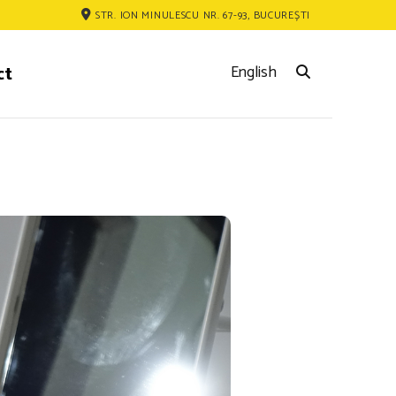
STR. ION MINULESCU NR. 67-93, BUCUREȘTI
ct
English