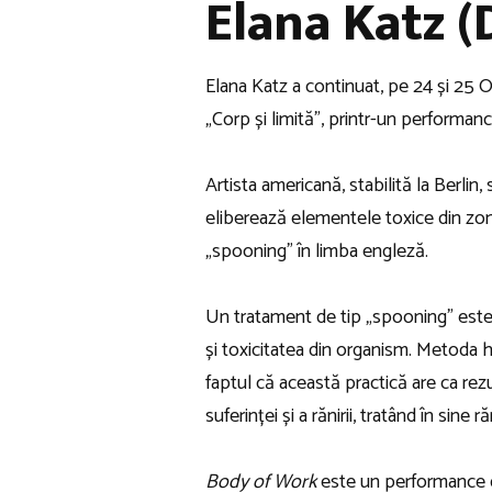
Elana Katz (
Elana Katz a continuat, pe 24 și 25 O
„Corp și limită”, printr-un performan
Artista americană, stabilită la Berlin
eliberează elementele toxice din zon
„spooning” în limba engleză.
Un tratament de tip „spooning” este a
și toxicitatea din organism. Metoda h
faptul că această practică are ca rez
suferinței și a rănirii, tratând în sine r
Body of Work
este un performance des