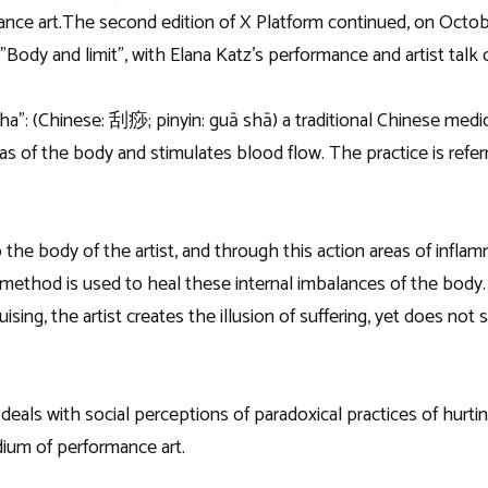
ance art.
The second edition of X Platform continued, on Octobe
”Body and limit”, with Elana Katz’s performance and artist talk
sha”: (Chinese: 刮痧; pinyin: guā shā) a traditional Chinese med
s of the body and stimulates blood flow. The practice is refer
the body of the artist, and through this action areas of inflamm
method is used to heal these internal imbalances of the body. As
ing, the artist creates the illusion of suffering, yet does not suf
deals with social perceptions of paradoxical practices of hurti
dium of performance art.