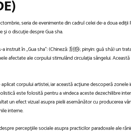
DE)
ctombrie, seria de evenimente din cadrul celei de-a doua ediții
ce și o discuție despre Gua sha.
, s-a instruit în „Gua sha”: (Chineză: 刮痧; pinyin: guā shā) un tr
ele afectate ale corpului stimulând circulația sângelui. Aceast
plicat corpului artistei, iar această acțiune descoperă zonele i
olistică este folosită pentru a vindeca aceste dezechilibre inte
ultat un efect vizual asupra pielii asemănător cu producerea vânăt
ănile interne.
pre percepțiile sociale asupra practicilor paradoxale ale rănirii