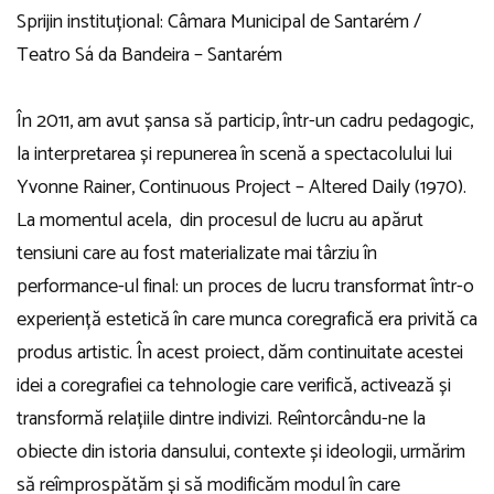
Sprijin instituțional: Câmara Municipal de Santarém /
Teatro Sá da Bandeira – Santarém
În 2011, am avut șansa să particip, într-un cadru pedagogic,
la interpretarea și repunerea în scenă a spectacolului lui
Yvonne Rainer, Continuous Project – Altered Daily (1970).
La momentul acela, din procesul de lucru au apărut
tensiuni care au fost materializate mai târziu în
performance-ul final: un proces de lucru transformat într-o
experiență estetică în care munca coregrafică era privită ca
produs artistic. În acest proiect, dăm continuitate acestei
idei a coregrafiei ca tehnologie care verifică, activează și
transformă relațiile dintre indivizi. Reîntorcându-ne la
obiecte din istoria dansului, contexte și ideologii, urmărim
să reîmprospătăm și să modificăm modul în care