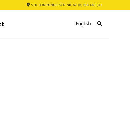
STR. ION MINULESCU NR. 67-93, BUCUREȘTI
ct
English