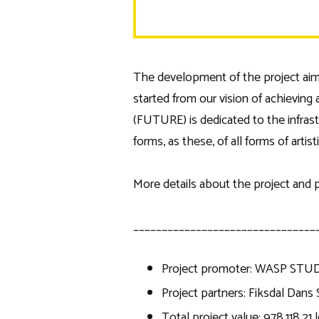
The development of the project aim
started from our vision of achievin
(FUTURE) is dedicated to the infrast
forms, as these, of all forms of arti
More details about the project and
________________________________
Project promoter: WASP STU
Project partners: Fiksdal Dans S
Total project value: 978.118,21 l