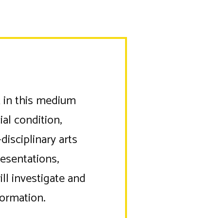
k in this medium
ial condition,
isciplinary arts
esentations,
ll investigate and
formation.