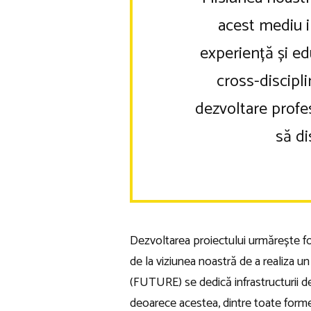
acest mediu in
experiență și edu
cross-discipli
dezvoltare profes
să di
Dezvoltarea proiectului urmărește fo
de la viziunea noastră de a realiza u
(FUTURE) se dedică infrastructurii de
deoarece acestea, dintre toate formele