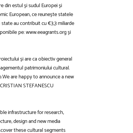
e din estul și sudul Europei și
nomic European, ce reunește statele
 state au contribuit cu €3,3 miliarde
isponibile pe: www.eeagrants.org și
ctului și are ca obiectiv general
nagementul patrimoniului cultural.
o.
We are happy to announce a new
 and CRISTIAN STEFANESCU
nfrastructure for research,
tecture, design and new media
discover these cultural segments