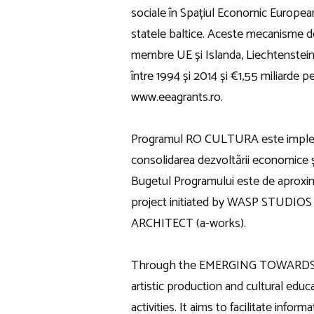
sociale în Spațiul Economic European ș
statele baltice. Aceste mecanisme de
membre UE și Islanda, Liechtenstein și
între 1994 și 2014 și €1,55 miliarde 
www.eeagrants.ro.
Programul RO CULTURA este implement
consolidarea dezvoltării economice și
Bugetul Programului este de aproxima
project initiated by WASP STUDIOS
ARCHITECT (a-works).
Through the EMERGING TOWARDS (FU
artistic production and cultural edu
activities. It aims to facilitate in