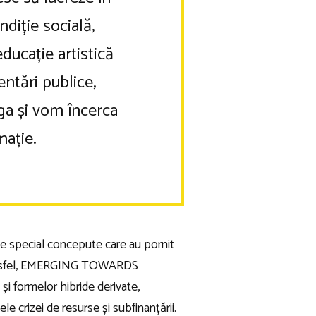
ndiție socială,
educație artistică
entări publice,
iga și vom încerca
mație.
te special concepute care au pornit
ală. Asfel, EMERGING TOWARDS
și formelor hibride derivate,
e crizei de resurse și subfinanțării.