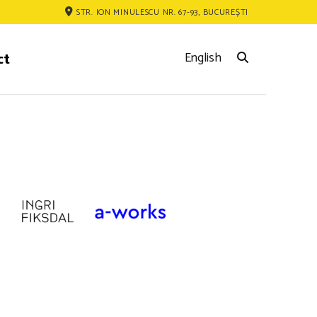
STR. ION MINULESCU NR. 67-93, BUCUREȘTI
ct
English