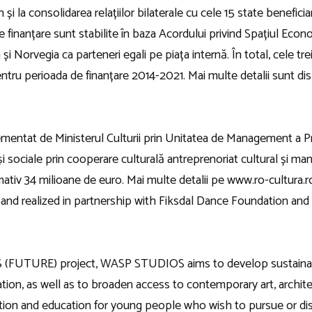
i la consolidarea relațiilor bilaterale cu cele 15 state beneficiar
 finanțare sunt stabilite în baza Acordului privind Spațiul Eco
 Norvegia ca parteneri egali pe piața internă. În total, cele trei
pentru perioada de finanțare 2014-2021. Mai multe detalii sunt d
at de Ministerul Culturii prin Unitatea de Management a Proie
 sociale prin cooperare culturală antreprenoriat cultural și ma
tiv 34 milioane de euro. Mai multe detalii pe www.ro-cultura.r
 and realized in partnership with Fiksdal Dance Foundation
TURE) project, WASP STUDIOS aims to develop sustainable i
cation, as well as to broaden access to contemporary art, archi
formation and education for young people who wish to pursue or 