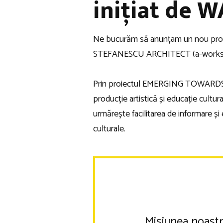
inițiat de 
Ne bucurăm să anunțam un nou proie
STEFANESCU ARCHITECT (a-works
Prin proiectul EMERGING TOWARDS (F
producție artistică și educație cultura
urmărește facilitarea de informare 
culturale.
Misiunea noastr