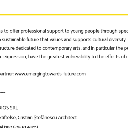
s to offer professional support to young people through spec
g a sustainable future that values and supports cultural dive
ructure dedicated to contemporary arts, and in particular the p
stic expression, have the greatest vulnerability to the effects of
 partner: www.emergingtowards-future.com
___
DIOS SRL
tiftelse, Cristian Ștefănescu Architect
ei (197.675,51 euro)