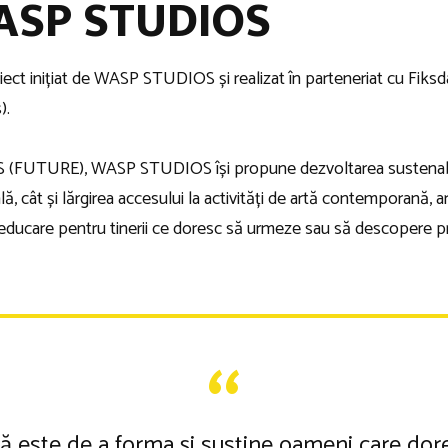
WASP STUDIOS
ct inițiat de WASP STUDIOS și realizat în parteneriat cu Fik
).
UTURE), WASP STUDIOS își propune dezvoltarea sustenabilă a
lă, cât și lărgirea accesului la activități de artă contemporană, a
și educare pentru tinerii ce doresc să urmeze sau să descopere
ă este de a forma și susține oameni care dore