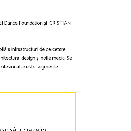
sdal Dance Foundation și CRISTIAN
 infrastructurii de cercetare,
rhitectură, design și noile media. Se
 profesional aceste segmente
sc să lucreze în