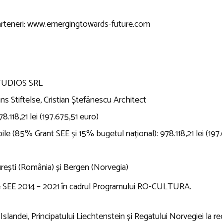
arteneri:
www.emergingtowards-future.com
STUDIOS SRL
ns Stiftelse, Cristian Ștefănescu Architect
8.118,21 lei (197.675,51 euro)
ile (85% Grant SEE și 15% bugetul național): 978.118,21 lei (197
rești (România) și Bergen (Norvegia)
rile SEE 2014 – 2021 în cadrul Programului RO-CULTURA.
 Islandei, Principatului Liechtenstein și Regatului Norvegiei la r