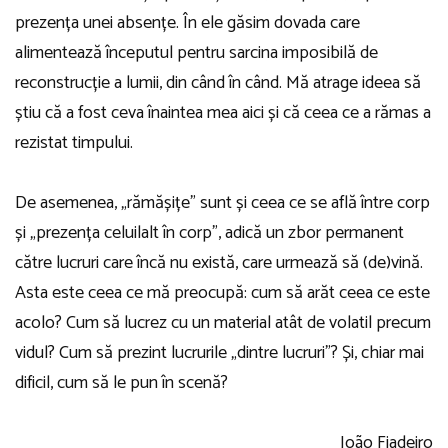
prezența unei absențe. În ele găsim dovada care
alimentează începutul pentru sarcina imposibilă de
reconstrucție a lumii, din când în când. Mă atrage ideea să
știu că a fost ceva înaintea mea aici și că ceea ce a rămas a
rezistat timpului.
De asemenea, „rămășițe” sunt și ceea ce se află între corp
și „prezența celuilalt în corp”, adică un zbor permanent
către lucruri care încă nu există, care urmează să (de)vină.
Asta este ceea ce mă preocupă: cum să arăt ceea ce este
acolo? Cum să lucrez cu un material atât de volatil precum
vidul? Cum să prezint lucrurile „dintre lucruri”? Și, chiar mai
dificil, cum să le pun în scenă?
João Fiadeiro