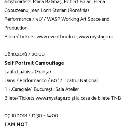
artiștii/artists Maria Balabaș, Robert Bălan, Elena
Copuzeanu, Jean Lorin Sterian (România)
Performance / 90′ / WASP Working Art Space and
Production
Bilete/Tickets: www.eventbook.ro, www.mystage.ro
08.10.2018 / 20:00
Self Portrait Camouflage
Latifa Laâbissi (Franța)
Dans / Performance / 60 ‘ / Teatrul Național
“I.L.Caragiale” București, Sala Atelier
Bilete/Tickets www.mystage.ro și la casa de bilete TNB
09.10.2018 / 12:30 – 14:00
I AM NOT