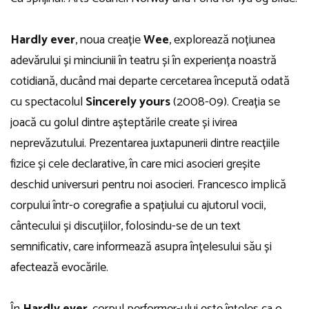
Hardly ever
, noua creație
Wee
, explorează noțiunea
adevărului și minciunii în teatru și în experiența noastră
cotidiană, ducând mai departe cercetarea începută odată
cu spectacolul
Sincerely yours
(2008-09). Creația se
joacă cu golul dintre așteptările create și ivirea
neprevăzutului. Prezentarea juxtapunerii dintre reacțiile
fizice și cele declarative, în care mici asocieri greșite
deschid universuri pentru noi asocieri. Francesco implică
corpului într-o coregrafie a spațiului cu ajutorul vocii,
cântecului și discuțiilor, folosindu-se de un text
semnificativ, care informează asupra înțelesului său și
afectează evocările.