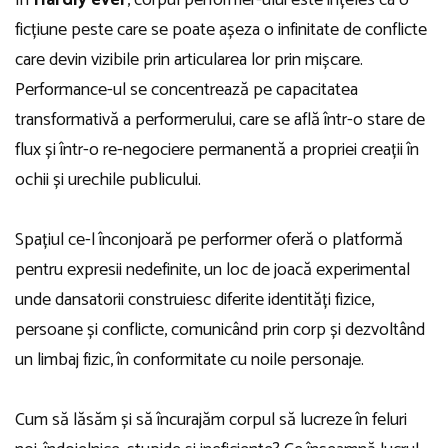
În
Hardly ever
, corpul performer-ului este înțeles ca o
ficțiune peste care se poate așeza o infinitate de conflicte
care devin vizibile prin articularea lor prin mișcare.
Performance-ul se concentrează pe capacitatea
transformativă a performerului, care se află într-o stare de
flux și într-o re-negociere permanentă a propriei creații în
ochii și urechile publicului.
Spațiul ce-l înconjoară pe performer oferă o platformă
pentru expresii nedefinite, un loc de joacă experimental
unde dansatorii construiesc diferite identități fizice,
persoane și conflicte, comunicând prin corp și dezvoltând
un limbaj fizic, în conformitate cu noile personaje.
Cum să lăsăm și să încurajăm corpul să lucreze în feluri