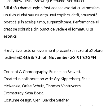
Lans Gries/Trisha Brown și Bernardo Bertolucci.
Stilul său dramaturgic a fost adesea asociat cu atmosfera
unui vis ciudat sau cu viața unui copil: ciudată, amuzantă,
poetică și în același timp, surprinzătoare. Performance-ul
creat se schimbă din punct de vedere al formatului și
esteticii.
Hardly Ever este un eveniment prezentat în cadrul eXplore
festival #10.
6th & 7th of November 2015 | 7:30PM
Concept & Choreography: Francesco Scavetta.
Created in collaboration with: Gry Kipperberg, Erikk
McKenzie, Orfee Schuijt, Thomas Vantuycom.
Dramaturgy: Sasa Bozic.
Costume design: Gjøril Bjercke Sæther.