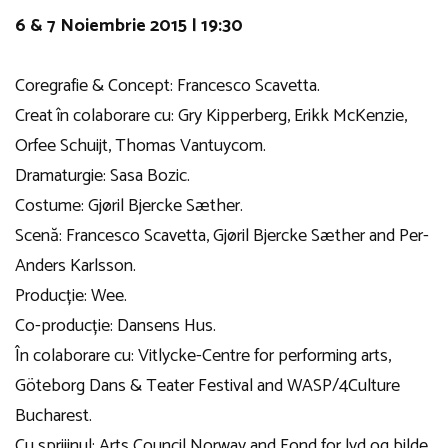
6 & 7 Noiembrie 2015 | 19:30
Coregrafie & Concept: Francesco Scavetta.
Creat în colaborare cu: Gry Kipperberg, Erikk McKenzie,
Orfee Schuijt, Thomas Vantuycom.
Dramaturgie: Sasa Bozic.
Costume: Gjøril Bjercke Sæther.
Scenă: Francesco Scavetta, Gjøril Bjercke Sæther and Per-
Anders Karlsson.
Producție: Wee.
Co-producție: Dansens Hus.
În colaborare cu: Vitlycke-Centre for performing arts,
Göteborg Dans & Teater Festival and WASP/4Culture
Bucharest.
Cu sprijinul: Arts Council Norway and Fond for lyd og bilde.