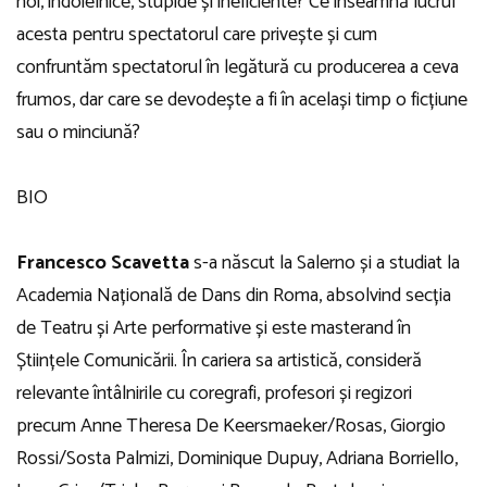
noi, îndoielnice, stupide și ineficiente? Ce înseamnă lucrul
acesta pentru spectatorul care privește și cum
confruntăm spectatorul în legătură cu producerea a ceva
frumos, dar care se devodește a fi în același timp o ficțiune
sau o minciună?
BIO
Francesco Scavetta
s-a născut la Salerno și a studiat la
Academia Națională de Dans din Roma, absolvind secția
de Teatru și Arte performative și este masterand în
Științele Comunicării. În cariera sa artistică, consideră
relevante întâlnirile cu coregrafi, profesori și regizori
precum Anne Theresa De Keersmaeker/Rosas, Giorgio
Rossi/Sosta Palmizi, Dominique Dupuy, Adriana Borriello,