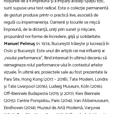
noțiunile de a fi împreună și a împărți același spațiu fizic,
sunt supuse unui test radical. Este o colecție permanentă
de gesturi produse printr-o practică live, asociată de
regulă cu impermanența. Oamenii și locurile se mișcă
împreună, de la distanță, uniți prin sunet și mișcare,
propunând noi forme de încredere, grijă și solidaritate.
Manuel Pelmuș
(n. 1974, București) trăiește și lucrează în
Oslo și București. Este unul din artiștii cei mai influenți ai
„noului performance”, fiind interesat în ultimul deceniu să
reimagineze rolul performance-ului în contextul artelor
vizuale. În ultimii ani, proiectele sale au fost prezentate la
Para Site, Hong Kong (2017 – 2018), Tate Modern, Londra
și Tate Liverpool (2016); Ludwig Museum, Köln (2016);
Off-Biennale Budapesta (2015 și 2017); Kiev Biennale
(2015); Centre Pompidou, Paris (2014); Van Abbemuseum,
Eindhoven (2014); Muzeul de Artă Modernă, Varșovia