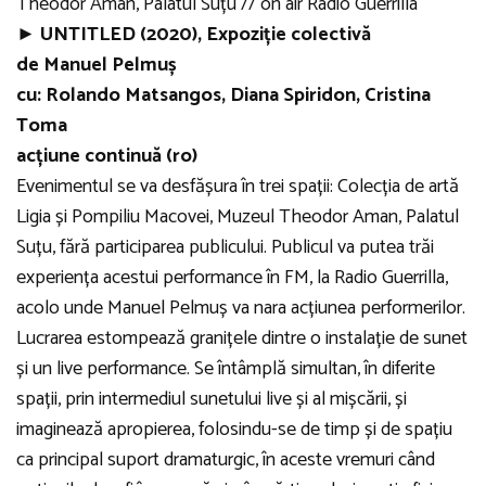
Theodor Aman, Palatul Suțu // on air Radio Guerrilla
► UNTITLED (2020), Expoziție colectivă
de Manuel Pelmuș
cu: Rolando Matsangos, Diana Spiridon, Cristina
Toma
acțiune continuă (ro)
Evenimentul se va desfășura în trei spații: Colecția de artă
Ligia și Pompiliu Macovei, Muzeul Theodor Aman, Palatul
Suțu, fără participarea publicului. Publicul va putea trăi
experiența acestui performance în FM, la Radio Guerrilla,
acolo unde Manuel Pelmuș va nara acțiunea performerilor.
Lucrarea estompează granițele dintre o instalație de sunet
și un live performance. Se întâmplă simultan, în diferite
spații, prin intermediul sunetului live și al mișcării, și
imaginează apropierea, folosindu-se de timp și de spațiu
ca principal suport dramaturgic, în aceste vremuri când