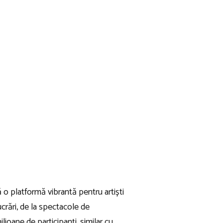
ă o platformă vibrantă pentru artiști
ucrări, de la spectacole de
lioane de participanți, similar cu