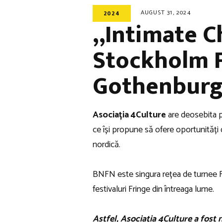
AUGUST 31, 2024
2024
„Intimate C
Stockholm F
Gothenburg 
Asociația 4Culture
are deosebita p
ce își propune să ofere oportunități d
nordică.
BNFN este singura rețea de turnee F
festivaluri Fringe din întreaga lume.
Astfel, Asociația 4Culture a fost 