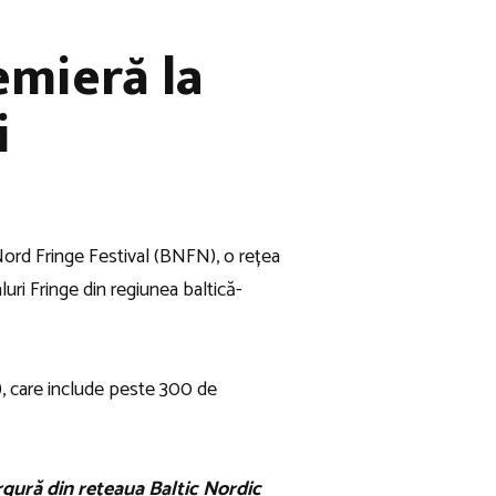
emieră la
i
Nord Fringe Festival (BNFN), o rețea
luri Fringe din regiunea baltică-
, care include peste 300 de
rgură din rețeaua Baltic Nordic