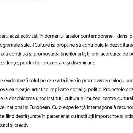
____________________
derulează activități în domeniul artelor contemporane – dans, pe
 programele sale, 4Culture își propune să contribuie la dezvolta
lă continuă și promovarea tinerilor artiști, prin acordarea de bu
ezidențe, producție, prezentare și diseminare.
re evidențiază rolul pe care arta îl are în promovarea dialogului in
varea creației artistice implicate social și politic. Proiectele dezv
uie la deschiderea unor instituții culturale (muzee, centre cultur
a nivel național și European. Cu o experiență internațională recun
e fiind desfășurate în parteneriat cu instituții importante și artiș
ral și creativ.