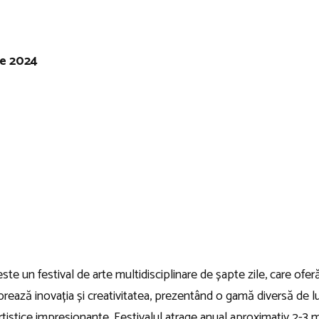
ie 2024
este un festival de arte multidisciplinare de șapte zile, care ofer
elebrează inovația și creativitatea, prezentând o gamă diversă de l
rtistice impresionante. Festivalul atrage anual aproximativ 2-3 mi