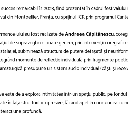
ucces remarcabil în 2023, fiind prezentat în cadrul festivalului
al din Montpellier, Franța, cu sprijinul ICR prin programul Cant
formance-ului au fost realizate de
Andreea Căpitănescu
, coreg
țiul de supraveghere poate genera, prin intervenții coregrafice 
stalației, subminează structura de putere detașată și neuniformă
integrând momente de reflecție individuală prin fragmente poetic
dramaturgică presupune un sistem audio individual (căști și receive
ive este de a explora intimitatea într-un spațiu public, pe fond
tate în fața structurilor opresive, făcând apel la conexiunea cu noi 
nteracțiune profundă.