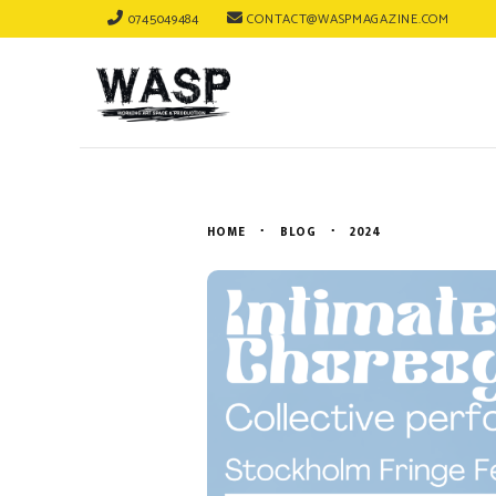
0745049484
CONTACT@WASPMAGAZINE.COM
HOME
BLOG
2024