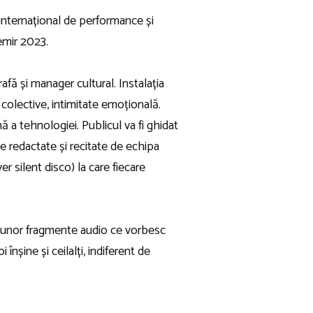
 internațional de performance și
emir 2023.
rafă și manager cultural. Instalația
colective, intimitate emoțională.
 a tehnologiei. Publicul va fi ghidat
e redactate și recitate de echipa
r silent disco) la care fiecare
ul unor fragmente audio ce vorbesc
înșine și ceilalți, indiferent de