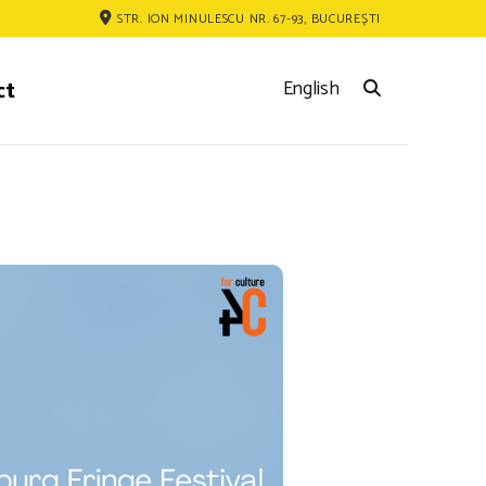
STR. ION MINULESCU NR. 67-93, BUCUREȘTI
ct
English