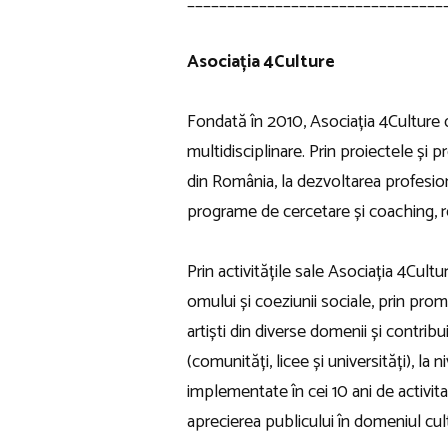
________________________________
Asociația 4Culture
Fondată în 2010, Asociația 4Culture 
multidisciplinare. Prin proiectele și
din România, la dezvoltarea profesiona
programe de cercetare și coaching, r
Prin activitățile sale Asociația 4Cultu
omului și coeziunii sociale, prin promo
artiști din diverse domenii și contrib
(comunități, licee și universități), l
implementate în cei 10 ani de activitat
aprecierea publicului în domeniul cultu