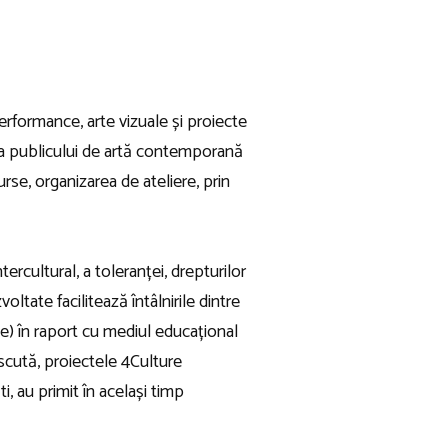
rformance, arte vizuale și proiecte
rea publicului de artă contemporană
rse, organizarea de ateliere, prin
tercultural, a toleranței, drepturilor
oltate facilitează întâlnirile dintre
ale) în raport cu mediul educațional
oscută, proiectele 4Culture
ti, au primit în același timp