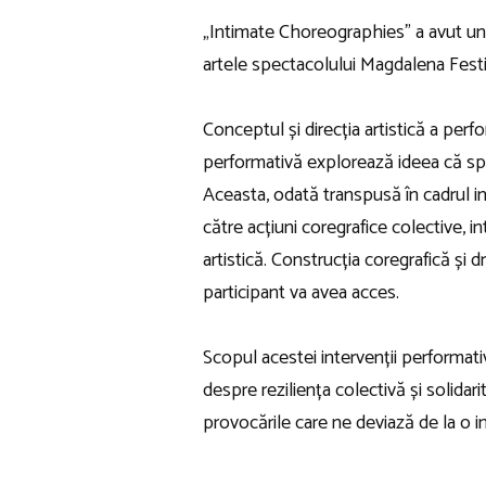
„Intimate Choreographies” a avut un s
artele spectacolului Magdalena Festiv
Conceptul și direcția artistică a per
performativă explorează ideea că spa
Aceasta, odată transpusă în cadrul in
către acțiuni coregrafice colective, 
artistică. Construcția coregrafică și 
participant va avea acces.
Scopul acestei intervenții performat
despre reziliența colectivă și solidari
provocările care ne deviază de la o i