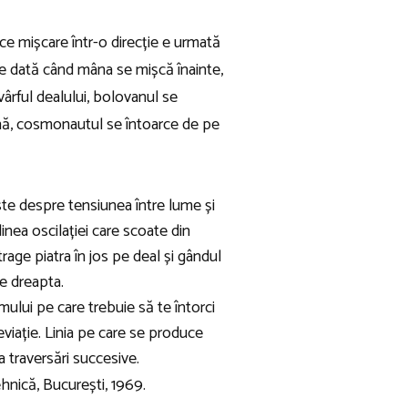
ce mișcare într-o direcție e urmată
are dată când mâna se mișcă înainte,
vârful dealului, bolovanul se
ună, cosmonautul se întoarce de pe
ste despre tensiunea între lume și
udinea oscilației care scoate din
rage piatra în jos pe deal și gândul
re dreapta.
umului pe care trebuie să te întorci
eviație. Linia pe care se produce
a traversări succesive.
ehnică, București, 1969.