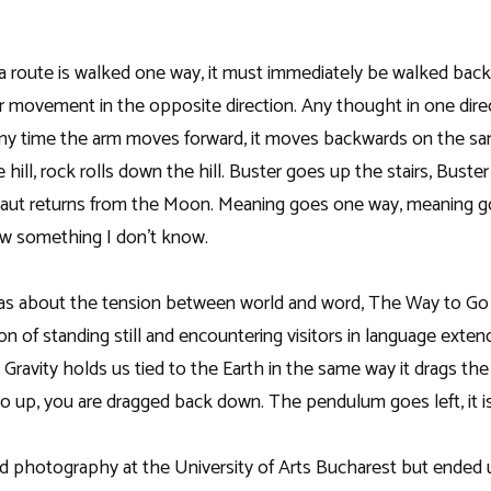
 a route is walked one way, it must immediately be walked ba
or movement in the opposite direction. Any thought in one direc
 Any time the arm moves forward, it moves backwards on the s
ll, rock rolls down the hill. Buster goes up the stairs, Buste
aut returns from the Moon. Meaning goes one way, meaning g
w something I don’t know.
was about the tension between world and word, The Way to Go
on of standing still and encountering visitors in language exten
s. Gravity holds us tied to the Earth in the same way it drags t
o up, you are dragged back down. The pendulum goes left, it is
nd photography at the University of Arts Bucharest but ended