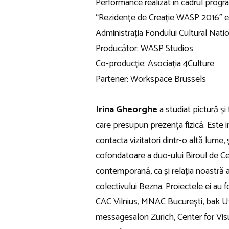
Performance realizat în cadrul prog
“Rezidențe de Creație WASP 2016” est
Administrația Fondului Cultural Natio
Producător: WASP Studios
Co-producție: Asociația 4Culture
Partener: Workspace Brussels
Irina Gheorghe
a studiat pictură și
care presupun prezența fizică. Este 
contacta vizitatori dintr-o altă lume,
cofondatoare a duo-ului Biroul de C
contemporană, ca și relația noastră 
colectivului Bezna. Proiectele ei 
CAC Vilnius, MNAC București, bak 
messagesalon Zurich, Center for Vis