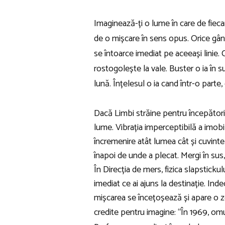
Imaginează-ți o lume în care de fieca
de o mișcare în sens opus. Orice gând
se întoarce imediat pe aceeași linie.
rostogolește la vale. Buster o ia în
lună. Înțelesul o ia cand într-o parte, 
Dacă Limbi străine pentru începători
lume. Vibrația imperceptibilă a imobilit
încremenire atât lumea cât și cuvintel
înapoi de unde a plecat. Mergi în sus,
În Direcția de mers, fizica slapstickul
imediat ce ai ajuns la destinație. Ind
mișcarea se încețoșează și apare o zon
credite pentru imagine: “În 1969, omul