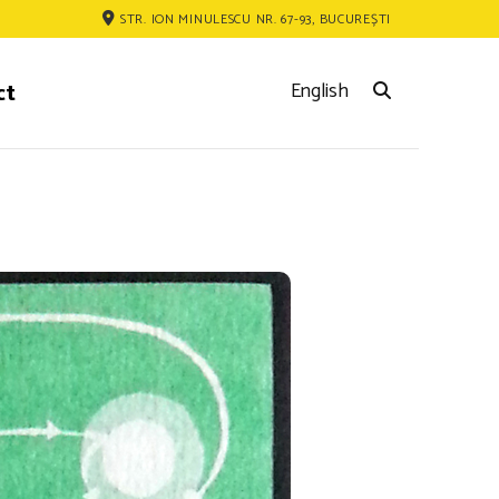
STR. ION MINULESCU NR. 67-93, BUCUREȘTI
ct
English