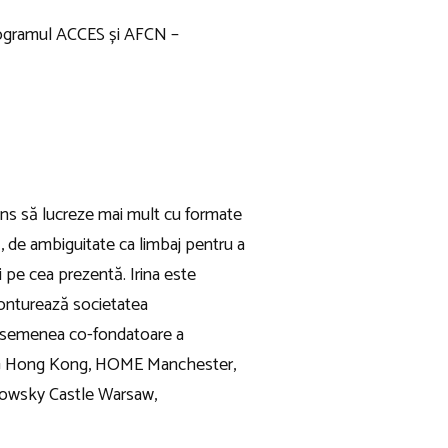
Programul ACCES și AFCN –
juns să lucreze mai mult cu formate
, de ambiguitate ca limbaj pentru a
i pe cea prezentă. Irina este
conturează societatea
e asemenea co-fondatoare a
ING Hong Kong, HOME Manchester,
dowsky Castle Warsaw,