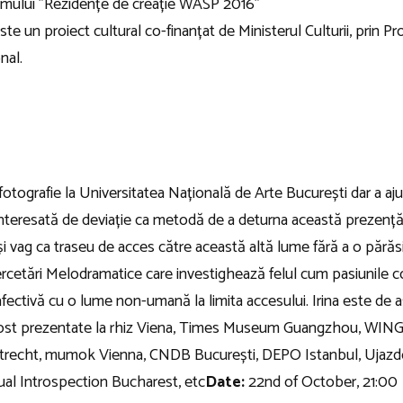
ramului ”Rezidențe de creație WASP 2016”
e un proiect cultural co-finanțat de Ministerul Culturii, prin 
nal.
 fotografie la Universitatea Națională de Arte București dar a a
interesată de deviație ca metodă de a deturna această prezență
 și vag ca traseu de acces către această altă lume fără a o părăs
ercetări Melodramatice care investighează felul cum pasiunile 
afectivă cu o lume non-umană la limita accesului. Irina este d
au fost prezentate la rhiz Viena, Times Museum Guangzhou, W
Utrecht, mumok Vienna, CNDB București, DEPO Istanbul, Ujaz
ual Introspection Bucharest, etc
Date:
22nd of October, 21:00