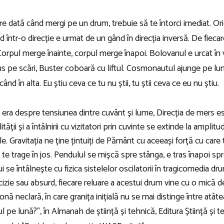
re dată când mergi pe un drum, trebuie să te întorci imediat. Ori
 într-o direcție e urmat de un gând în direcția inversă. De fiec
 Corpul merge înainte, corpul merge înapoi. Bolovanul e urcat în 
 sus pe scări, Buster coboară cu liftul. Cosmonautul ajunge pe l
când în alta. Eu știu ceva ce tu nu știi, tu știi ceva ce eu nu știu.
 era despre tensiunea dintre cuvânt și lume, Direcția de mers e
ății și a întâlnirii cu vizitatori prin cuvinte se extinde la amplit
e. Gravitația ne ține țintuiți de Pământ cu aceeași forță cu care t
 te trage în jos. Pendulul se mișcă spre stânga, e tras înapoi sp
ui se întâlnește cu fizica sistelelor oscilatorii în tragicomedia dr
ecizie sau absurd, fiecare reluare a acestui drum vine cu o mică d
ă neclară, în care granița inițială nu se mai distinge între atâte
 pe lună?”, în Almanah de știință și tehnică, Editura Știință și t