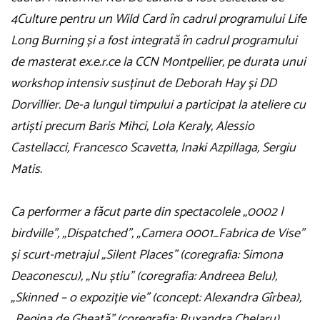
4Culture pentru un Wild Card în cadrul programului Life
Long Burning și a fost integrată în cadrul programului
de masterat ex.e.r.ce la CCN Montpellier, pe durata unui
workshop intensiv susținut de Deborah Hay și DD
Dorvillier. De-a lungul timpului a participat la ateliere cu
artiști precum Baris Mihci, Lola Keraly, Alessio
Castellacci, Francesco Scavetta, Inaki Azpillaga, Sergiu
Matis.
Ca performer a făcut parte din spectacolele „0002 |
birdville”, „Dispatched”, „Camera 0001_Fabrica de Vise”
și scurt-metrajul „Silent Places” (coregrafia: Simona
Deaconescu), „Nu știu” (coregrafia: Andreea Belu),
„Skinned – o expoziție vie” (concept: Alexandra Gîrbea),
„Regina de Gheață” (coregrafia: Ruxandra Chelaru),