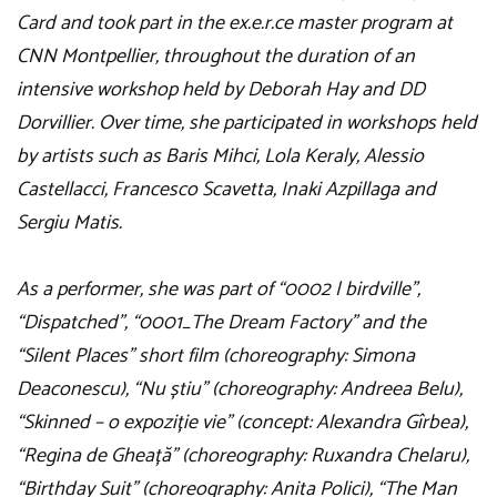
Card and took part in the ex.e.r.ce master program at
CNN Montpellier, throughout the duration of an
intensive workshop held by Deborah Hay and DD
Dorvillier. Over time, she participated in workshops held
by artists such as Baris Mihci, Lola Keraly, Alessio
Castellacci, Francesco Scavetta, Inaki Azpillaga and
Sergiu Matis.
As a performer, she was part of “0002 | birdville”,
“Dispatched”, “0001_The Dream Factory” and the
“Silent Places” short film (choreography: Simona
Deaconescu), “Nu știu” (choreography: Andreea Belu),
“Skinned – o expoziție vie” (concept: Alexandra Gîrbea),
“Regina de Gheață” (choreography: Ruxandra Chelaru),
“Birthday Suit” (choreography: Anita Polici), “The Man