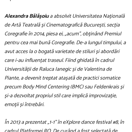
Alexandra Bălășoiu
a absolvit Universitatea Națională
de Artă Teatrală și Cinematografică București, secția
Coregrafie în 2014, piesa ei, „acum”, obținând Premiul
pentru cea mai bună Coregrafie. De-a lungul timpului, a
avut acces la o bogată varietate de stiluri și abordări
care i-au influențat traseul. Fiind ghidată în cadrul
Universității de Raluca Ianegic și de Valentina de
Piante, a devenit treptat atașată de practici somatice
precum Body Mind Centering (BMC) sau Feldenkrais și
și-a dezvoltat propriul stil care implică improvizație,
emoții și întrebări.
În 2013 a prezentat
„
1-1
”
în eXplore dance festival #8, în
cadrul Platformei RO. De curând a fost selectată de