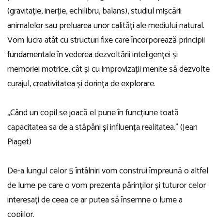
(gravitație, inerție, echilibru, balans), studiul mișcării
animalelor sau preluarea unor calități ale mediului natural.
Vom lucra atât cu structuri fixe care încorporează principii
fundamentale în vederea dezvoltării inteligenței și
memoriei motrice, cât și cu improvizații menite să dezvolte
curajul, creativitatea și dorința de explorare.
„Când un copil se joacă el pune în funcțiune toată
capacitatea sa de a stăpâni și influența realitatea.” (Jean
Piaget)
De-a lungul celor 5 întâlniri vom construi împreună o altfel
de lume pe care o vom prezenta părinților și tuturor celor
interesați de ceea ce ar putea să însemne o lume a
copiilor.