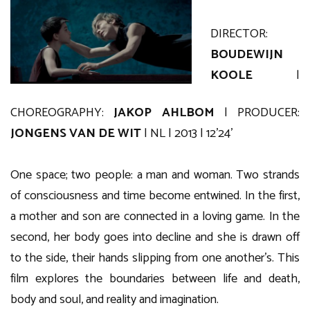
DIRECTOR:
BOUDEWIJN
KOOLE
|
CHOREOGRAPHY:
JAKOP AHLBOM
| PRODUCER:
JONGENS VAN DE WIT
| NL | 2013 | 12’24’
One space; two people: a man and woman. Two strands
of consciousness and time become entwined. In the first,
a mother and son are connected in a loving game. In the
second, her body goes into decline and she is drawn off
to the side, their hands slipping from one another’s. This
film explores the boundaries between life and death,
body and soul, and reality and imagination.