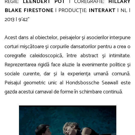
REGIE:
LEENDERT POT
| COREGRAFIE:
HILLARY
BLAKE FIRESTONE
| PRODUCȚIE:
INTERAKT
| NL |
2013 | 9’42”
Acest dans al obiectelor, peisajelor și asocierilor interpune
corturi mișcătoare și corpurile dansatorilor pentru a crea o
coregrafie caleidoscopică, între abstract și intimitate.
Reprezentarea rigidă face aluzie la evenimente politice și
sociale curente, dar și la experiența umană comună.
Peisajul geometric unic al Hondsbossche Seawall este
gazda acestui carnaval de forme în schimbare continuă.