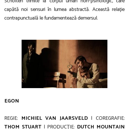
Scholten trimite la corpul uman non-psihologic, care
capătă noi sensuri în lumea abstractă. Această relație
contrapunctuală le fundamentează demersul.
EGON
REGIE:
MICHIEL VAN JAARSVELD
| COREGRAFIE:
THOM STUART
| PRODUCȚIE:
DUTCH MOUNTAIN