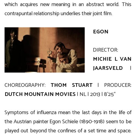
which acquires new meaning in an abstract world. This
contrapuntal relationship underlies their joint film.
EGON
DIRECTOR:
MICHIE L VAN
JAARSVELD
|
CHOREOGRAPHY:
THOM STUART
| PRODUCER:
DUTCH MOUNTAIN MOVIES
| NL | 2013 | 8’25”
Symptoms of influenza mean the last days in the life of
the Austrian painter Egon Schiele (1890-1918) seem to be
played out beyond the confines of a set time and space.