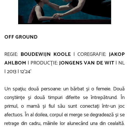
OFF GROUND
REGIE:
BOUDEWIJN KOOLE
| COREGRAFIE:
JAKOP
AHLBOM
| PRODUCȚIE:
JONGENS VAN DE WIT
| NL
| 2013 | 12’24’
Un spațiu; două persoane: un bărbat și o femeie. Două
conștiințe și două timpuri diferite se întrepătrund. În
primul, o mamă și fiul său sunt conectați într-un joc
afectuos. În al doilea, corpul ei merge se degradează și se
retrage din cadru, mâinile lor alunecând una din cealaltă.