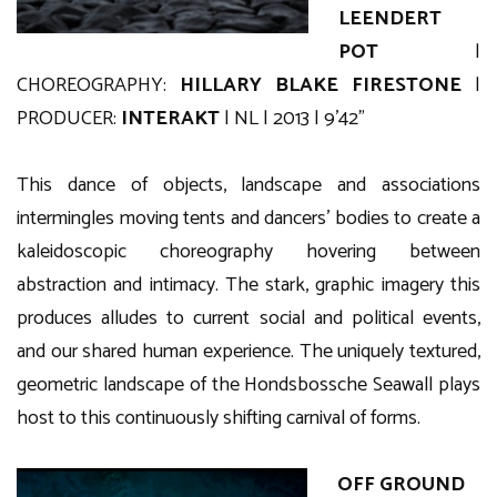
LEENDERT
POT
|
CHOREOGRAPHY:
HILLARY BLAKE FIRESTONE
|
PRODUCER:
INTERAKT
| NL | 2013 | 9’42”
This dance of objects, landscape and associations
intermingles moving tents and dancers’ bodies to create a
kaleidoscopic choreography hovering between
abstraction and intimacy. The stark, graphic imagery this
produces alludes to current social and political events,
and our shared human experience. The uniquely textured,
geometric landscape of the Hondsbossche Seawall plays
host to this continuously shifting carnival of forms.
OFF GROUND