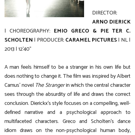
DIRECTOR:
ARNO DIERICK
| CHOREOGRAPHY:
EMIO GRECO & PIE TER C.
SCHOLTEN
| PRODUCER:
CARAMEL PICTURES
| NL |
2013 | 12’40”
A man feels himself to be a stranger in his own life but
does nothing to change it. The film was inspired by Albert
Camus’ novel
The Stranger
in which the central character
sees through the absurdity of life and draws the correct
conclusion. Dierickx’s style focuses on a compelling, well-
defined narrative and a psychological approach to
multifaceted characters. Greco and Scholten’s dance
idiom draws on the non-psychological human body,