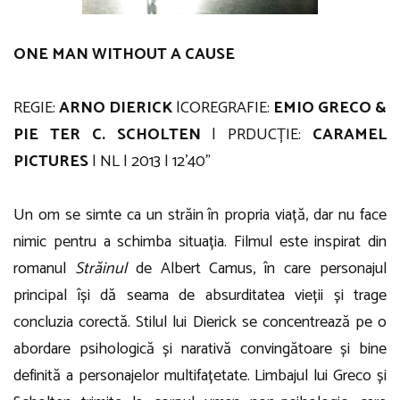
ONE MAN WITHOUT A CAUSE
REGIE:
ARNO DIERICK
|COREGRAFIE:
EMIO GRECO &
PIE TER C. SCHOLTEN
| PRDUCȚIE:
CARAMEL
PICTURES
| NL | 2013 | 12’40”
Un om se simte ca un străin în propria viață, dar nu face
nimic pentru a schimba situația. Filmul este inspirat din
romanul
Străinul
de Albert Camus, în care personajul
principal își dă seama de absurditatea vieții și trage
concluzia corectă. Stilul lui Dierick se concentrează pe o
abordare psihologică și narativă convingătoare și bine
definită a personajelor multifațetate. Limbajul lui Greco și