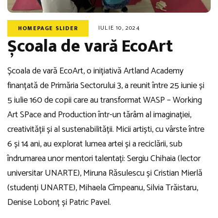
IULIE 10, 2024
HOMEPAGE SLIDER
Școala de vară EcoArt
Școala de vară EcoArt, o inițiativă Artland Academy
finanțată de Primăria Sectorului 3, a reunit între 25 iunie și
5 iulie 160 de copii care au transformat WASP – Working
Art SPace and Production într-un tărâm al imaginației,
creativității și al sustenabilității. Micii artiști, cu vârste între
6 și 14 ani, au explorat lumea artei și a reciclării, sub
îndrumarea unor mentori talentați: Sergiu Chihaia (lector
universitar UNARTE), Miruna Răsulescu și Cristian Mierlă
(studenți UNARTE), Mihaela Cîmpeanu, Silvia Trăistaru,
Denise Lobonț și Patric Pavel.