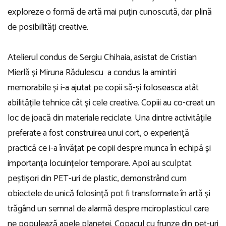
exploreze o formă de artă mai puțin cunoscută, dar plină
de posibilități creative.
Atelierul condus de Sergiu Chihaia, asistat de Cristian
Mierlă și Miruna Rădulescu a condus la amintiri
memorabile și i-a ajutat pe copii să-și foloseasca atât
abilitățile tehnice cât și cele creative. Copiii au co-creat un
loc de joacă din materiale reciclate. Una dintre activitățile
preferate a fost construirea unui cort, o experiență
practică ce i-a învățat pe copii despre munca în echipă și
importanța locuințelor temporare. Apoi au sculptat
peștișori din PET-uri de plastic, demonstrând cum
obiectele de unică folosință pot fi transformate în artă și
trăgând un semnal de alarmă despre mciroplasticul care
ne populează apele planetei. Copacul cu frunze din pet-uri