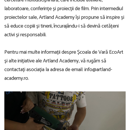
cercetare multidisciplinară, care include ateliere,
laboratoare, conferințe și proiecții de film. Prin intermediul
proiectelor sale, Artland Academy își propune să inspire și
să educe copiii și tinerii, încurajându-i să devină cetățeni
activi și responsabili.
Pentru mai multe informații despre Școala de Vară EcoArt
și alte inițiative ale Artland Academy, vă rugăm să
contactați asociația la adresa de email:
info@artland-
academy.ro
.