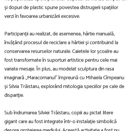
și dopuri de plastic spune povestea distrugerii spațiilor
verzi în favoarea urbanizării excesive.
Participanții au realizat, de asemenea, hârtie manuală,
învățând procesul de reciclare a hârtiei și contribuind la
conservarea resurselor naturale. Caietele lor școalre au
fost transformate în suporturi artistice pentru cele mai
variate mesaje. În plus, au modelat sculptura din rasa
imaginară „Maracomanul” împreună cu Mihaela Cîmpeanu
și Silvia Trăistaru, explorând mitologia speciilor pe cale de
dispariție.
Sub îndrumarea Silviei Trăistaru, copiii au pictat litere
gigant care au fost integrate într-o instalație simbolică
despre protejarea mediului. Această activitate a fost nu