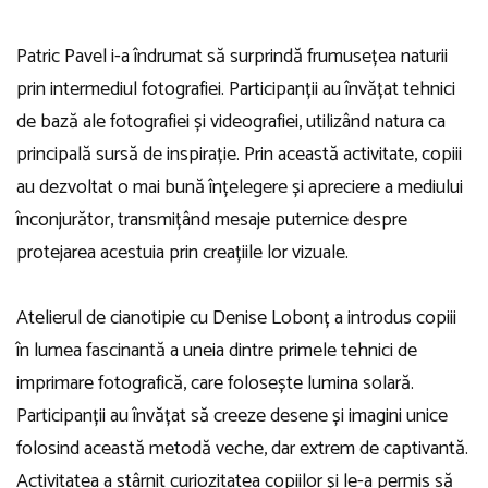
Patric Pavel i-a îndrumat să surprindă frumusețea naturii
prin intermediul fotografiei. Participanții au învățat tehnici
de bază ale fotografiei și videografiei, utilizând natura ca
principală sursă de inspirație. Prin această activitate, copiii
au dezvoltat o mai bună înțelegere și apreciere a mediului
înconjurător, transmițând mesaje puternice despre
protejarea acestuia prin creațiile lor vizuale.
Atelierul de cianotipie cu Denise Lobonț a introdus copiii
în lumea fascinantă a uneia dintre primele tehnici de
imprimare fotografică, care folosește lumina solară.
Participanții au învățat să creeze desene și imagini unice
folosind această metodă veche, dar extrem de captivantă.
Activitatea a stârnit curiozitatea copiilor și le-a permis să