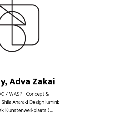
y, Adva Zakai
0:00 / WASP Concept &
 Shila Anaraki Design lumini:
ek Kunstenwerkplaats ( …