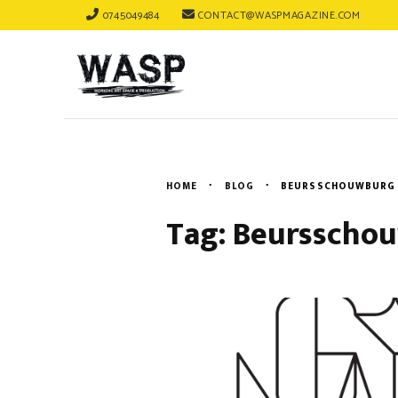
0745049484
CONTACT@WASPMAGAZINE.COM
HOME
BLOG
BEURSSCHOUWBURG
Tag: Beursscho