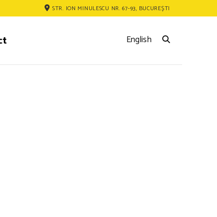
STR. ION MINULESCU NR. 67-93, BUCUREȘTI
ct
English