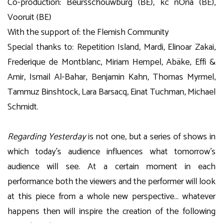
Co-production: Beursschouwburg (BE), kc nOna (BE),
Vooruit (BE)
With the support of: the Flemish Community
Special thanks to: Repetition Island, Mardi, Elinoar Zakai,
Frederique de Montblanc, Miriam Hempel, Abäke, Effi &
Amir, Ismail Al-Bahar, Benjamin Kahn, Thomas Myrmel,
Tammuz Binshtock, Lara Barsacq, Einat Tuchman, Michael
Schmidt.
Regarding Yesterday
is not one, but a series of shows in
which today’s audience influences what tomorrow’s
audience will see. At a certain moment in each
performance both the viewers and the performer will look
at this piece from a whole new perspective… whatever
happens then will inspire the creation of the following