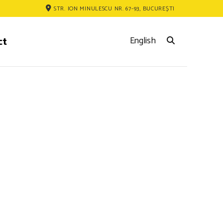
STR. ION MINULESCU NR. 67-93, BUCUREȘTI
ct
English