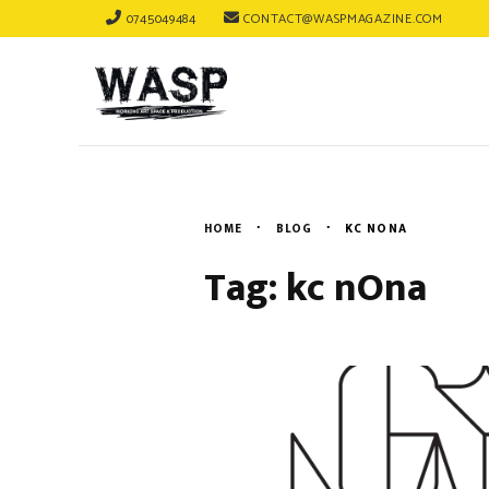
0745049484
CONTACT@WASPMAGAZINE.COM
HOME
BLOG
KC NONA
Tag: kc nOna