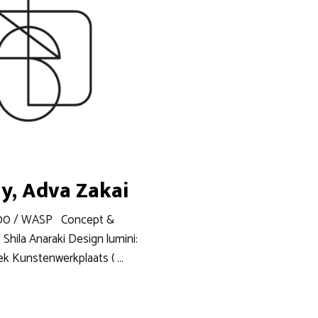
y, Adva Zakai
0:00 / WASP Concept &
 Shila Anaraki Design lumini:
ek Kunstenwerkplaats ( …