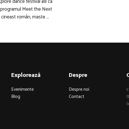
plore dance festival #8 ca
n programul Meet the Next
r cineast român, maste …
Explorează
Despre
Evenimente
Despre noi
c
Blog
Contact
0
I