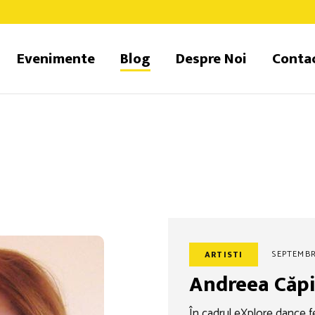
Evenimente
Blog
Despre Noi
Conta
SEPTEMBRI
ARTISTI
Andreea Căp
În cadrul eXplore dance f