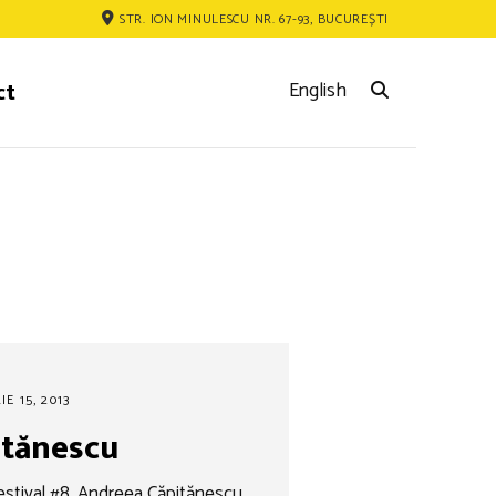
STR. ION MINULESCU NR. 67-93, BUCUREȘTI
ct
English
E 15, 2013
itănescu
estival #8, Andreea Căpitănescu