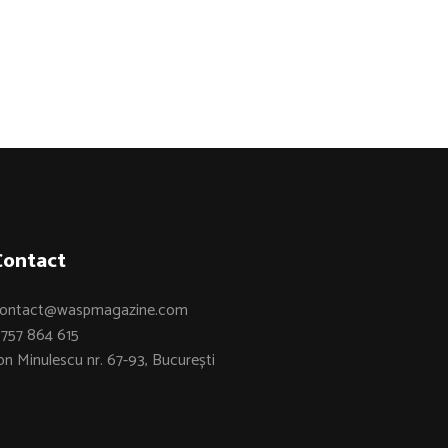
Contact
ontact@waspmagazine.com
757 864 615
on Minulescu nr. 67-93, București