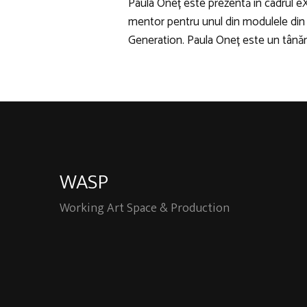
Paula Oneț este prezentă în cadrul eX
mentor pentru unul din modulele di
Generation. Paula Oneț este un tână
WASP
Working Art Space & Production