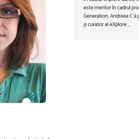
este mentor în cadrul pr
Generation. Andreea C ă pi
și curator al eXplore …