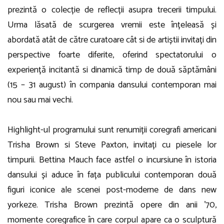
prezintă o colecție de reflecții asupra trecerii timpului.
Urma lăsată de scurgerea vremii este înțeleasă și
abordată atât de către curatoare cât si de artiștii invitați din
perspective foarte diferite, oferind spectatorului o
experiență incitantă si dinamică timp de două săptămâni
(15 – 31 august) în compania dansului contemporan mai
nou sau mai vechi.
Highlight-ul programului sunt renumiții coregrafi americani
Trisha Brown si Steve Paxton, invitați cu piesele lor
timpurii. Bettina Mauch face astfel o incursiune în istoria
dansului și aduce în fața publicului contemporan două
figuri iconice ale scenei post-moderne de dans new
yorkeze. Trisha Brown prezintă opere din anii ’70,
momente coregrafice în care corpul apare ca o sculptură