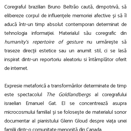
Coregraful brazilian Bruno Beltrão caută, dimpotrivă, să
elibereze corpul de influențele memoriei afective și să îl
aducă într-un timp absolut contemporan determinat de
tehnologia informației. Materialul său coregrafic din
humanity‘s repertoire of gesture
nu urmărește să
traseze direcții estetice sau un anumit stil, ci se lasă
inspirat dintr-un reportoriu aleatoriu si întâmplător oferit
de internet.
Expresie metaforică a transformărilor determinate de timp
este spectacolul
The Goldlandbergs
al coregrafului
israelian Emanuel Gat. El se concentrează asupra
microcosmului familial și se folosește de materialul sonor
documentar al pianistului Glenn Gloud despre viața unei
familii dintr-o comunitate menonită din Canada.