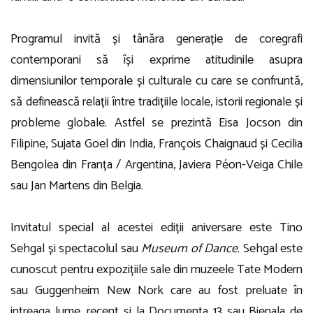
Programul invită și tânăra generație de coregrafi
contemporani să își exprime atitudinile asupra
dimensiunilor temporale și culturale cu care se confruntă,
să definească relații între tradițiile locale, istorii regionale și
probleme globale. Astfel se prezintă Eisa Jocson din
Filipine, Sujata Goel din India, François Chaignaud și Cecilia
Bengolea din Franța / Argentina, Javiera Péon-Veiga Chile
sau Jan Martens din Belgia.
Invitatul special al acestei ediții aniversare este Tino
Sehgal și spectacolul sau
Museum of Dance
. Sehgal este
cunoscut pentru expozițiile sale din muzeele Tate Modern
sau Guggenheim New Nork care au fost preluate în
intreaga lume, recent și la Documenta 13 sau Bienala de