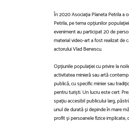
În 2020 Asociația Planeta Petrila a or
Petrila, pe tema opțiunilor populației
eveniment au participat 20 de persoa
material video-art a fost realizat de
actorului Vlad Benescu.
Opțiunile populației cu privire la noil
activitatea minieră sau artă contempo
publică, cu specific minier sau tradiți
pentru turiști. Un lucru este cert: Prep
spațiu accesibil publicului larg, păs
unul de durată și depinde în mare mă
profit și persoanele fizice implicate,