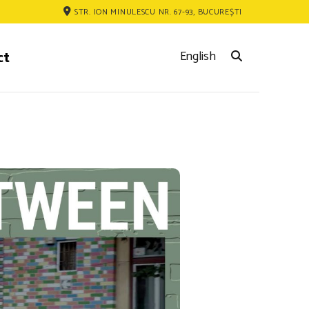
STR. ION MINULESCU NR. 67-93, BUCUREȘTI
ct
English