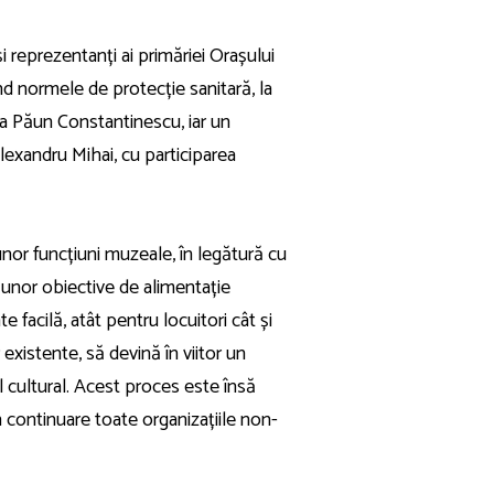
i reprezentanți ai primăriei Orașului
ând normele de protecție sanitară, la
ca Păun Constantinescu, iar un
lexandru Mihai, cu participarea
a unor funcțiuni muzeale, în legătură cu
 unor obiective de alimentație
e facilă, atât pentru locuitori cât și
r existente, să devină în viitor un
l cultural. Acest proces este însă
 continuare toate organizațiile non-