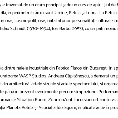
aș e traversat de un drum principal și de un curs de apă – Jiul d
ila, în perimetrul căruia sunt 2 mine, Petrila și Lonea. La Petril
te un oraș cosmopolit, oraș natal al unor personalități culturale
islau Schmidt (1930- 1994), Ion Barbu (1953), cu un patrimoniu i
neia dintre halele industriale din Fabrica Flaros din București, 
uratoarea WASP Studios, Andreea Căpitănescu, a demarat un pro
i din arhitectură, artele vizuale și artele spectacolului, și organiz
nizate până în prezent evenimente precum simpozionul Performa
rformance Situation Room, Zoom in/out, Incursiuni urbane în vizu
 Planeta Petrila și Asociația Ideilagram, implicate activ în proc