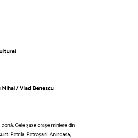
ulture)
 Mihai
/
Vlad Benescu
tă zonă. Cele șase orașe miniere din
sunt: Petrila, Petroșani, Aninoasa,