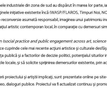
ele industriale din zona de sud au dispărut în marea lor parte, iar 
Puținele inițiative existente încă (WASP/FLAROS, Timpuri Noi, 
e reconversie asumată responsabil, imaginea unui patrimoniu ind
pațiul artistic contemporan local, în comparație cu demersuri sim
 (social practice and public engagement across art, science 
ce cuprinde cele mai recente acțiuni artistice și culturale desfășu
publică și a factorilor de decizie politici, potențialul siturilor in
e locale, și să solicite sprijinirea demersurilor existente, prin a
ii proiectului și artiștii implicați, sunt prezentate online pe site
ideo, dialoguri publice. Proiectul va fi actualizat continuu și prom