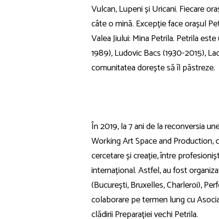
Vulcan, Lupeni și Uricani. Fiecare or
câte o mină. Excepție face orașul Petr
Valea Jiului: Mina Petrila. Petrila es
1989), Ludovic Bacs (1930-2015), Lad
comunitatea dorește să îl păstreze.
În 2019, la 7 ani de la reconversia u
Working Art Space and Production, c
cercetare și creație, între profesionișt
internațional. Astfel, au fost orga
(București, Bruxelles, Charleroi), Pe
colaborare pe termen lung cu Asociația
clădirii Preparației vechi Petrila.