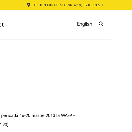
STR. ION MINULESCU NR. 67-93, BUCUREȘTI
ct
English
 perioada 16-20 martie 2013 la WASP –
7-93).