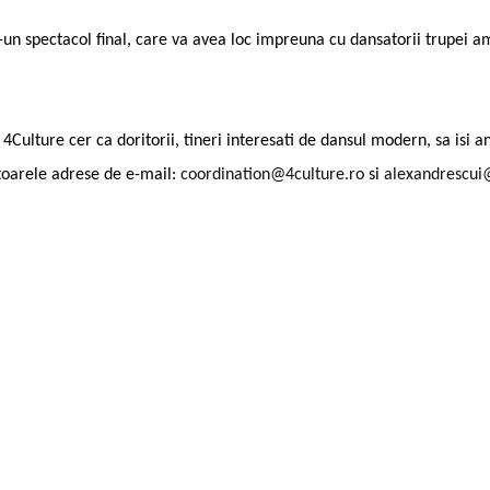
r-un spectacol final, care va avea loc impreuna cu dansatorii trupei a
Culture cer ca doritorii, tineri interesati de dansul modern, sa isi a
oarele adrese de e-mail:
coordination@4culture.ro
si
alexandrescui