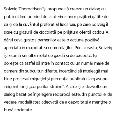
Solveig Thoroddsen își propune să creeze un dialog cu
publicul larg pornind de la oferirea unor prăjituri gătite de
ea și de la cuvântul preferat al fiecăruia, pe care Solveig îl
scrie cu glazură de ciocolată pe prăjitura oferită cadou. A
dărui ceva gustos oamenilor este o acțiune pozitivă,
apreciată în majoritatea comunităților. Prin aceasta, Solveig
își asumă simultan rolul de gazdă și de oaspete. Își
dorește ca astfel să intre în contact cu un număr mare de
oameni din subculturi diferite, încercând să înțeleagă mai
bine procesul migrației și percepția publicului larg asupra
imigranților și „corpurilor străine”. A crea și a dezvolta un
dialog bazat pe înțelegere reciprocă este, din punctul ei de
vedere, modalitatea adecvată de a dezvolta și a menține o
bună societate.