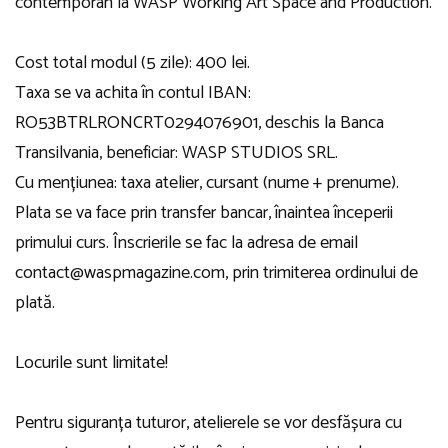
contemporan la WASP Working Art Space and Production.
Cost total modul (5 zile): 400 lei.
Taxa se va achita în contul IBAN:
RO53BTRLRONCRT0294076901, deschis la Banca
Transilvania, beneficiar: WASP STUDIOS SRL.
Cu mențiunea: taxa atelier, cursant (nume + prenume).
Plata se va face prin transfer bancar, înaintea începerii
primului curs. Înscrierile se fac la adresa de email
contact@waspmagazine.com, prin trimiterea ordinului de
plată.
Locurile sunt limitate!
Pentru siguranța tuturor, atelierele se vor desfășura cu