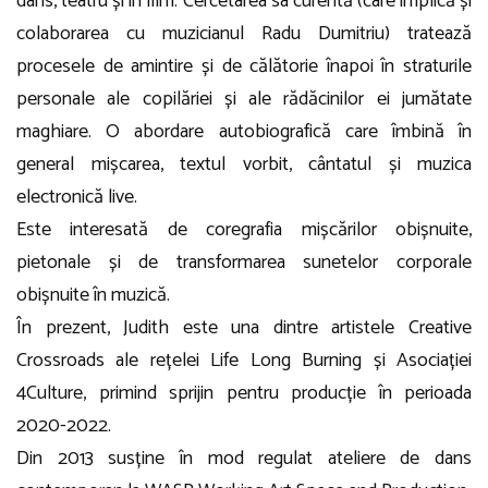
dans, teatru și în film. Cercetarea sa curentă (care implică și
colaborarea cu muzicianul Radu Dumitriu) tratează
procesele de amintire și de călătorie înapoi în straturile
personale ale copilăriei și ale rădăcinilor ei jumătate
maghiare. O abordare autobiografică care îmbină în
general mișcarea, textul vorbit, cântatul și muzica
electronică live.
Este interesată de coregrafia mișcărilor obișnuite,
pietonale și de transformarea sunetelor corporale
obișnuite în muzică.
În prezent, Judith este una dintre artistele Creative
Crossroads ale rețelei Life Long Burning și Asociației
4Culture, primind sprijin pentru producție în perioada
2020-2022.
Din 2013 susține în mod regulat ateliere de dans