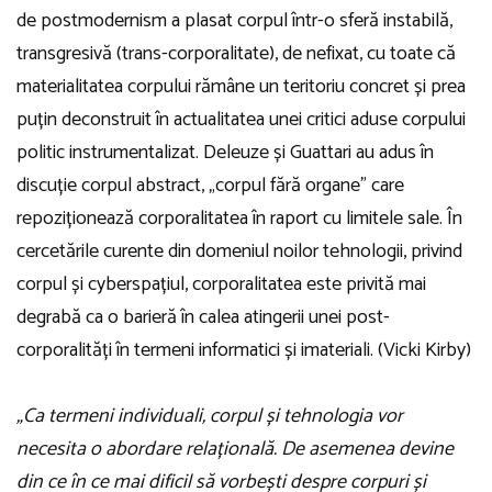
de postmodernism a plasat corpul într-o sferă instabilă,
transgresivă (trans-corporalitate), de nefixat, cu toate că
materialitatea corpului rămâne un teritoriu concret și prea
puțin deconstruit în actualitatea unei critici aduse corpului
politic instrumentalizat. Deleuze și Guattari au adus în
discuție corpul abstract, „corpul fără organe” care
repoziționează corporalitatea în raport cu limitele sale. În
cercetările curente din domeniul noilor tehnologii, privind
corpul și cyberspațiul, corporalitatea este privită mai
degrabă ca o barieră în calea atingerii unei post-
corporalități în termeni informatici și imateriali. (Vicki Kirby)
„Ca termeni individuali, corpul și tehnologia vor
necesita o abordare relațională. De asemenea devine
din ce în ce mai dificil să vorbești despre corpuri și