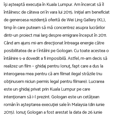
își așteaptă execuția în Kuala Lumpur. Am încercat să îl
întâlnesc de câteva ori în vara lui 2015. Inițial am beneficiat
de generoasa rezidență oferită de Wei Ling Gallery (KL),
timp în care puteam să mă concentrez asupra lucrărilor
dintr-un proiect mai larg despre emigrare început în 2011.
Când am ajuns mi-am direcționat întreaga energie către
posibilitatea de a-l întâlni pe Gologan. Cu toate acestea o
întâlnire s-a dovedit a fi imposibilă. Astfel, m-am decis să
realizez un film – ghidaj pentru Ionuț, fapt care a dus la
interogarea mea pentru că am filmat ilegal străzile (nu
obținusem niciun permis legal pentru filmare). Lucrarea
este un ghidaj privat prin Kuala Lumpur pe care
intenționam să i-l prezint. Gologan este un cetățean
român în așteptarea execuției sale în Malaysia (din iunie
2015). Ionuț Gologan a fost arestat la data de 26 iunie