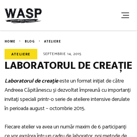
HOME
BLOG
ATELIERE
SEPTEMBRIE 14, 2015
ATELIERE
LABORATORUL DE CREAȚIE
Laboratorul de creație
este un format inițiat de către
Andreea Căpitănescu și dezvoltat împreună cu importanți
invitați speciali printr-o serie de ateliere intensive derulate
în perioada august – octombrie 2015.
Fiecare atelier va avea un număr maxim de 6 participanți
ce vor explora într-un cadru de laborator, noi metode de