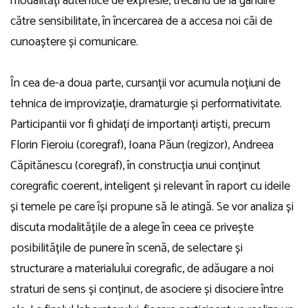
modalități autentice de expresie, trecând de la gândire
către sensibilitate, în încercarea de a accesa noi căi de
cunoaștere și comunicare.
În cea de-a doua parte, cursanții vor acumula noțiuni de
tehnica de improvizație, dramaturgie și performativitate.
Participantii vor fi ghidați de importanți artiști, precum
Florin Fieroiu (coregraf), Ioana Păun (regizor), Andreea
Căpitănescu (coregraf), în construcția unui conținut
coregrafic coerent, inteligent și relevant în raport cu ideile
și temele pe care își propune să le atingă. Se vor analiza și
discuta modalitățile de a alege în ceea ce privește
posibilitățile de punere în scenă, de selectare și
structurare a materialului coregrafic, de adăugare a noi
straturi de sens și conținut, de asociere și disociere între