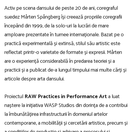
Activ pe scena dansului de peste 20 de ani, coregraful
suedez Mårten Spångberg
își creează propriile coregrafii
începând din 1999, de la solo-uri la lucrări de mare
amploare prezentate în turnee internaționale. Bazat pe o
practică experimentală și extinsă, stilul său artistic este
reflectat printr-o varietate de formate și expresii. Mårten
are o experiență considerabilă în predarea teoriei și a
practicii și a publicat de-a lungul timpului mai multe cărți și
articole despre arta dansului.
Proiectul
RAW Practices in Performance Art
a luat
naștere la inițiativa WASP Studios din dorința de a contribui
la îmbunătățirea infrastructurii în domeniul artelor
contemporane, a mobilității și cercetării artistice, precum și
a condițiilor de producție și arhivare a procesului și