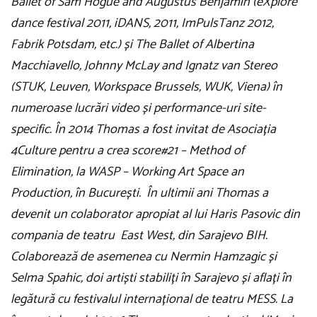
Ballet of Sam Hogue and Augustus Benjamin (eXplore
dance festival 2011, iDANS, 2011, ImPulsTanz 2012,
Fabrik Potsdam, etc.) și The Ballet of Albertina
Macchiavello, Johnny McLay and Ignatz van Stereo
(STUK, Leuven, Workspace Brussels, WUK, Viena) în
numeroase lucrări video și performance-uri site-
specific. În 2014 Thomas a fost invitat de Asociația
4Culture pentru a crea score#21 – Method of
Elimination, la WASP – Working Art Space an
Production, în București. În ultimii ani Thomas a
devenit un colaborator apropiat al lui Haris Pasovic din
compania de teatru East West, din Sarajevo BIH.
Colaborează de asemenea cu Nermin Hamzagic și
Selma Spahic, doi artiști stabiliți în Sarajevo și aflați în
legătură cu festivalul internațional de teatru MESS. La