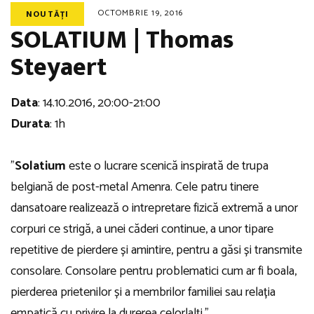
OCTOMBRIE 19, 2016
NOUTĂȚI
SOLATIUM | Thomas
Steyaert
Data
: 14.10.2016, 20:00-21:00
Durata
: 1h
”
Solatium
este o lucrare scenică inspirată de trupa
belgiană de post-metal Amenra. Cele patru tinere
dansatoare realizează o intrepretare fizică extremă a unor
corpuri ce strigă, a unei căderi continue, a unor tipare
repetitive de pierdere și amintire, pentru a găsi și transmite
consolare. Consolare pentru problematici cum ar fi boala,
pierderea prietenilor și a membrilor familiei sau relația
empatică cu privire la durerea celorlalți.”