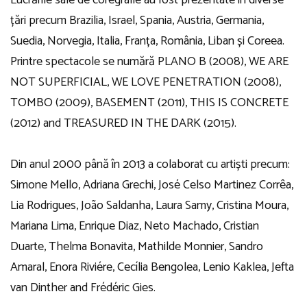
țări precum Brazilia, Israel, Spania, Austria, Germania,
Suedia, Norvegia, Italia, Franța, România, Liban și Coreea.
Printre spectacole se numără PLANO B (2008), WE ARE
NOT SUPERFICIAL, WE LOVE PENETRATION (2008),
TOMBO (2009), BASEMENT (2011), THIS IS CONCRETE
(2012) and TREASURED IN THE DARK (2015).
Din anul 2000 până în 2013 a colaborat cu artiști precum:
Simone Mello, Adriana Grechi, José Celso Martinez Corrêa,
Lia Rodrigues, João Saldanha, Laura Samy, Cristina Moura,
Mariana Lima, Enrique Diaz, Neto Machado, Cristian
Duarte, Thelma Bonavita, Mathilde Monnier, Sandro
Amaral, Enora Riviére, Cecília Bengolea, Lenio Kaklea, Jefta
van Dinther and Frédéric Gies.