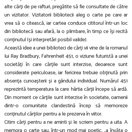
alte cărți de pe rafturi, pregătite să fie consultate de către
un vizitator. Vizitatorii bibliotecii aleg o carte pe care ar
vrea să o citească, iar cartea conduce cititorul într-un loc
din bibliotecă sau afară, la o plimbare, în timp ce își recită
conținutul (și interpretări posibil valide).
Această idee a unei biblioteci de cărți vii vine de la romanul
lui Ray Bradbury, Fahrenheit 451, o viziune futuristă a unei
societăți în care cărțile sunt interzise, deoarece sunt
considerate periculoase, iar fericirea trebuie obținută prin
absența cunoașterii și a gândului individual. Numărul 451
reprezintă temperatura la care hârtia cărții începe să ardă.
Din moment ce cărțile sunt interzise în societate, oamenii
dintr-o comunitate clandestină încep să memoreze
conținutul cărților pentru a le prezerva în viitor.
Citim cărți pentru a ne aminti și le scriem pentru a uita. A
memora o carte sau, într-un mod mai poetic, „a învăța o