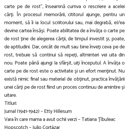
carte pe de rost”, înseamnă cumva o rescriere a acelei
cărți. În procesul memorării, cititorul ajunge, pentru un
moment, să îi ia locul scriitorului sau, mai degrabă, el/ea
devine cartea însăși. Poate abilitatea de a învăța o carte pe
de rost ține de alegerea cărții, de timpul investit și, poate,
de aptitudini. Dar, oricât de mult sau bine înveți ceva pe de
rost, trebuie să continui să repeți, altminteri vei uita din
nou. Poate până ajungi la sfârșit, uiți începutul. A învăța o
carte pe de rost este o activitate și un efort menținut. Nu
există nimic final sau material de obținut, practica învățării
unei cărți pe de rost fiind un proces continuu de amintire și
uitare.
Titluri:
Jurnal (1941-1942) – Etty Hillesum
Vara în care mama a avut ochii verzi – Tatiana Țîbuleac
Hopscotch – Julio Cortázar