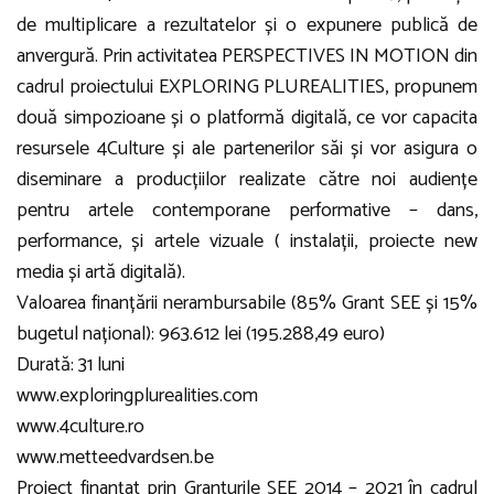
de multiplicare a rezultatelor și o expunere publică de
anvergură. Prin activitatea PERSPECTIVES IN MOTION din
cadrul proiectului EXPLORING PLUREALITIES, propunem
două simpozioane și o platformă digitală, ce vor capacita
resursele 4Culture și ale partenerilor săi și vor asigura o
diseminare a producțiilor realizate către noi audiențe
pentru artele contemporane performative – dans,
performance, și artele vizuale ( instalații, proiecte new
media și artă digitală).
Valoarea finanțării nerambursabile (85% Grant SEE și 15%
bugetul național): 963.612 lei (195.288,49 euro)
Durată: 31 luni
www.exploringplurealities.com
www.4culture.ro
www.metteedvardsen.be
Proiect finanțat prin Granturile SEE 2014 – 2021 în cadrul