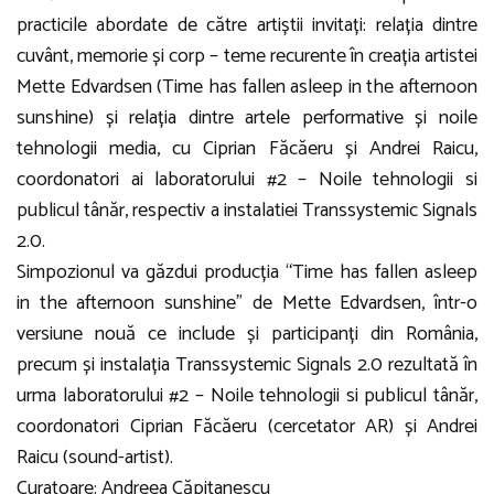
practicile abordate de către artiștii invitați: relația dintre
cuvânt, memorie și corp – teme recurente în creația artistei
Mette Edvardsen (Time has fallen asleep in the afternoon
sunshine) și relația dintre artele performative și noile
tehnologii media, cu Ciprian Făcăeru și Andrei Raicu,
coordonatori ai laboratorului #2 – Noile tehnologii si
publicul tânăr, respectiv a instalatiei Transsystemic Signals
2.0.
Simpozionul va găzdui producția “Time has fallen asleep
in the afternoon sunshine” de Mette Edvardsen, într-o
versiune nouă ce include și participanți din România,
precum și instalația Transsystemic Signals 2.0 rezultată în
urma laboratorului #2 – Noile tehnologii si publicul tânăr,
coordonatori Ciprian Făcăeru (cercetator AR) și Andrei
Raicu (sound-artist).
Curatoare: Andreea Căpitanescu