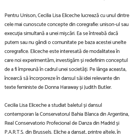
Pentru Unison, Cecilia Lisa Eliceche lucrează cu unul dintre
cele mai cunoscute concepte din coregrafie: unison-ul sau
execuția simultană a unei mișcări. Ea se întreabă dacă
putem sau nu gândi o comunitate pe baza acestei unelte
coregrafice. Eliceche este interesată de modalitatea în
care noi experimentăm, investigăm și redefinim conceptul
de a fi împreună în cadrul unei societăți. Pe lânga aceasta,
încearcă să încorporeze în dansul săi idei relevante din
texte feministe de Donna Haraway și Judith Butler.
Cecilia Lisa Eliceche a studiat baletul și dansul
contemporan la Conservatorul Bahia Blanca din Argentina,
Real Conservatorio Profecional de Danza din Madrid și
P.A.R.T.S. din Brussels. Eliche a dansat, printre altele, în