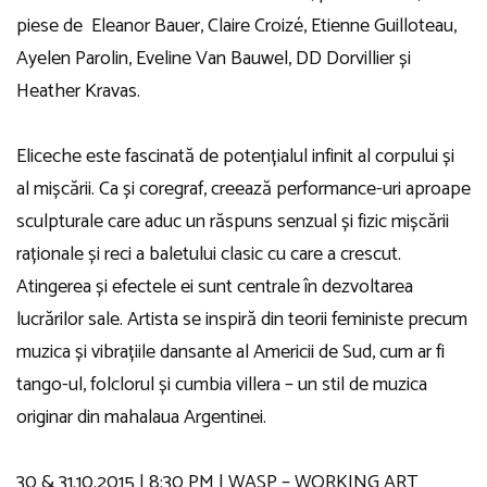
piese de Eleanor Bauer, Claire Croizé, Etienne Guilloteau,
Ayelen Parolin, Eveline Van Bauwel, DD Dorvillier și
Heather Kravas.
Eliceche este fascinată de potențialul infinit al corpului și
al mișcării. Ca și coregraf, creează performance-uri aproape
sculpturale care aduc un răspuns senzual și fizic mișcării
raționale și reci a baletului clasic cu care a crescut.
Atingerea și efectele ei sunt centrale în dezvoltarea
lucrărilor sale. Artista se inspiră din teorii feministe precum
muzica și vibrațiile dansante al Americii de Sud, cum ar fi
tango-ul, folclorul și cumbia villera – un stil de muzica
originar din mahalaua Argentinei.
30 & 31.10.2015 | 8:30 PM | WASP – WORKING ART