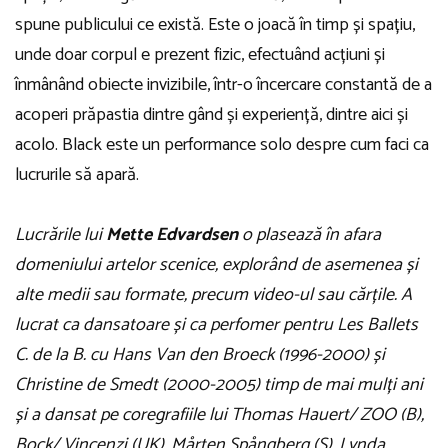
spune publicului ce există. Este o joacă în timp și spațiu,
unde doar corpul e prezent fizic, efectuând acțiuni și
înmânând obiecte invizibile, într-o încercare constantă de a
acoperi prăpastia dintre gând și experiență, dintre aici și
acolo. Black este un performance solo despre cum faci ca
lucrurile să apară.
Lucrările lui
Mette Edvardsen
o plasează în afara
domeniului artelor scenice, explorând de asemenea și
alte medii sau formate, precum video-ul sau cărțile. A
lucrat ca dansatoare și ca perfomer pentru Les Ballets
C. de la B. cu Hans Van den Broeck (1996-2000) și
Christine de Smedt (2000-2005) timp de mai mulți ani
și a dansat pe coregrafiile lui Thomas Hauert/ ZOO (B),
Bock/ Vincenzi (UK), Mårten Spångberg (S), Lynda