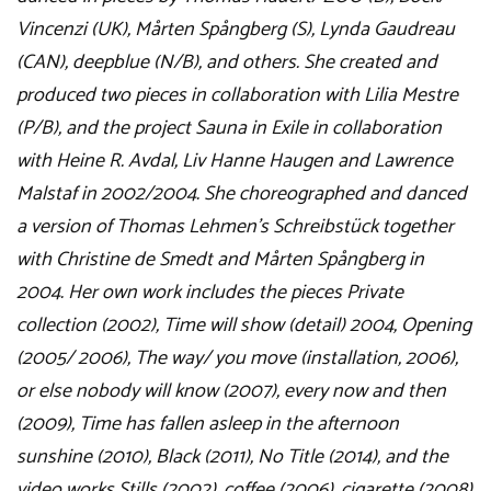
Vincenzi (UK), Mårten Spångberg (S), Lynda Gaudreau
(CAN), deepblue (N/B), and others. She created and
produced two pieces in collaboration with Lilia Mestre
(P/B), and the project Sauna in Exile in collaboration
with Heine R. Avdal, Liv Hanne Haugen and Lawrence
Malstaf in 2002/2004. She choreographed and danced
a version of Thomas Lehmen’s Schreibstück together
with Christine de Smedt and Mårten Spångberg in
2004. Her own work includes the pieces Private
collection (2002), Time will show (detail) 2004, Opening
(2005/ 2006), The way/ you move (installation, 2006),
or else nobody will know (2007), every now and then
(2009), Time has fallen asleep in the afternoon
sunshine (2010), Black (2011), No Title (2014), and the
video works Stills (2002), coffee (2006), cigarette (2008)