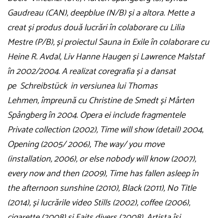
Gaudreau (CAN), deepblue (N/B) și a altora. Mette a
creat și produs două lucrări în colaborare cu Lilia
Mestre (P/B), și proiectul Sauna in Exile în colaborare cu
Heine R. Avdal, Liv Hanne Haugen și Lawrence Malstaf
în 2002/2004. A realizat coregrafia și a dansat
pe
Schreibstück in versiunea lui
Thomas
Lehmen,
împreună cu Christine de Smedt și Mårten
Spångberg în 2004. Opera ei include fragmentele
Private collection (2002), Time will show (detail) 2004,
Opening (2005/ 2006), The way/ you move
(installation, 2006), or else nobody will know (2007),
every now and then (2009), Time has fallen asleep în
the afternoon sunshine (2010), Black (2011), No Title
(2014), și lucrările video Stills (2002), coffee (2006),
cigarette (2008)
și
Faits divers (2008). Artista își