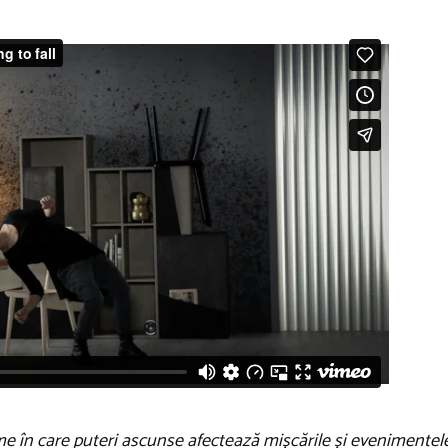
me în care puteri ascunse afectează mișcările și evenimentele