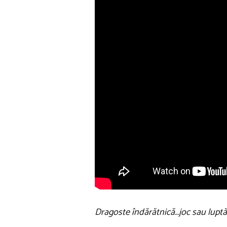
Dragoste îndărătnică…joc sau luptă