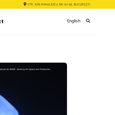
STR. ION MINULESCU NR. 67-93, BUCUREȘTI
ct
English