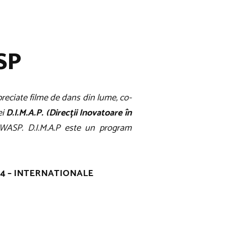
SP
preciate filme de dans din lume, co-
ei
D.I.M.A.P. (Direcții Inovatoare în
WASP. D.I.M.A.P este un program
14 – INTERNATIONALE