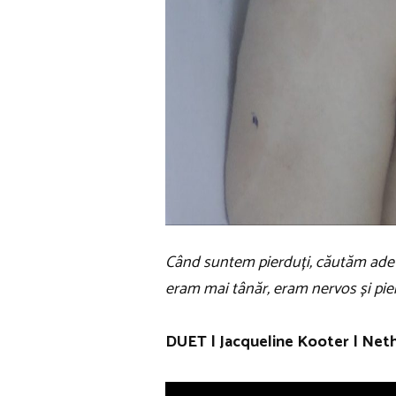
Când suntem pierduți, căutăm adevă
eram mai tânăr, eram nervos și pier
DUET | Jacqueline Kooter | Neth