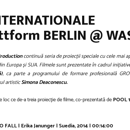
INTERNATIONALE
attform BERLIN @ WA
roduction
continuă seria de proiecții speciale cu cele mai a
din Europa și SUA. Filmele sunt prezentate în cadrul inițiativ
ă)
, ca parte a programului de formare profesională GRO
ul artistic
Simona Deaconescu.
re loc ce de-a treia proiecție de filme, co-prezentată de
POOL 
LL | Erika Janunger | Suedia, 2014 | 00:14:00