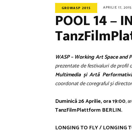
APRILIE 17, 2015
GROWASP 2015
POOL 14 – 
TanzFilmPl
WASP – Working Art Space and P
prezentate de festivaluri de profil 
Multimedia și Artă Performativ
coordonat de coregraful și director
Duminică 26 Aprilie, ora 19:00
, a
TanzFilmPlattform BERLIN.
LONGING TO FLY / LONGING TO FA