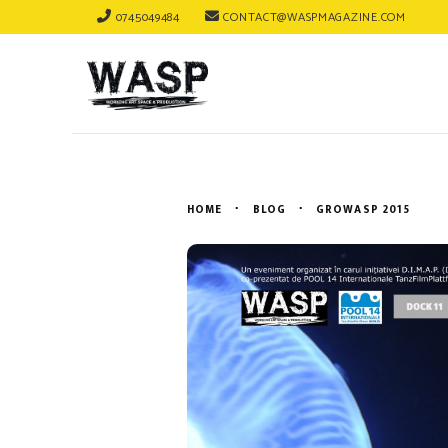
0745049484
CONTACT@WASPMAGAZINE.COM
HOME
BLOG
GROWASP 2015