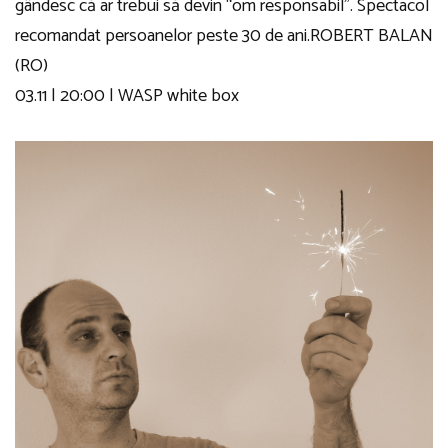
gândesc că ar trebui să devin “om responsabil”. Spectacol
recomandat persoanelor peste 30 de ani.
ROBERT BALAN
(RO)
03.11 | 20:00 | WASP white box