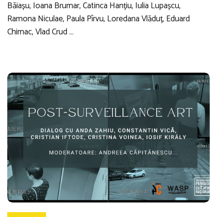
Băiașu, Ioana Brumar, Catinca Hanțiu, Iulia Lupașcu,
Ramona Niculae, Paula Pîrvu, Loredana Vlăduț, Eduard
Chimac, Vlad Crud …