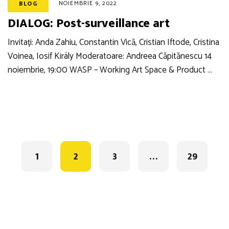
NOIEMBRIE 9, 2022
BLOG
DIALOG: Post-surveillance art
Invitați: Anda Zahiu, Constantin Vică, Cristian Iftode, Cristina
Voinea, Iosif Király Moderatoare: Andreea Căpitănescu 14
noiembrie, 19:00 WASP – Working Art Space & Product …
Posts
navigation
1
2
3
…
29