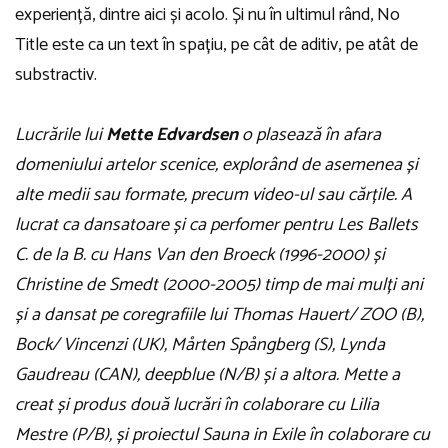
experiență, dintre aici și acolo. Și nu în ultimul rând, No
Title este ca un text în spațiu, pe cât de aditiv, pe atât de
substractiv.
Lucrările lui
Mette Edvardsen
o plasează în afara
domeniului artelor scenice, explorând de asemenea și
alte medii sau formate, precum video-ul sau cărțile. A
lucrat ca dansatoare și ca perfomer pentru Les Ballets
C. de la B. cu Hans Van den Broeck (1996-2000) și
Christine de Smedt (2000-2005) timp de mai mulți ani
și a dansat pe coregrafiile lui Thomas Hauert/ ZOO (B),
Bock/ Vincenzi (UK), Mårten Spångberg (S), Lynda
Gaudreau (CAN), deepblue (N/B) și a altora. Mette a
creat și produs două lucrări în colaborare cu Lilia
Mestre (P/B), și proiectul Sauna in Exile în colaborare cu