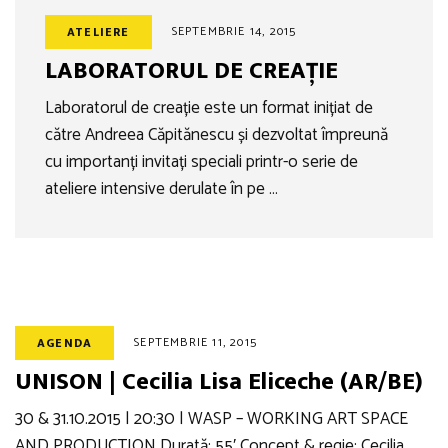
SEPTEMBRIE 14, 2015
ATELIERE
LABORATORUL DE CREAȚIE
Laboratorul de creație este un format inițiat de
către Andreea Căpitănescu și dezvoltat împreună
cu importanți invitați speciali printr-o serie de
ateliere intensive derulate în pe …
SEPTEMBRIE 11, 2015
AGENDA
UNISON | Cecilia Lisa Eliceche (AR/BE)
30 & 31.10.2015 | 20:30 | WASP – WORKING ART SPACE
AND PRODUCTION Durată: 55′ Concept & regie: Cecilia