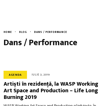
Evenimente
English
Blog
Despre Noi
HOME
BLOG
DANS / PERFORMANCE
Dans / Performance
Contact
IULIE 3, 2019
AGENDA
Artiști în rezidență, la WASP Working
Art Space and Production – Life Long
Burning 2019