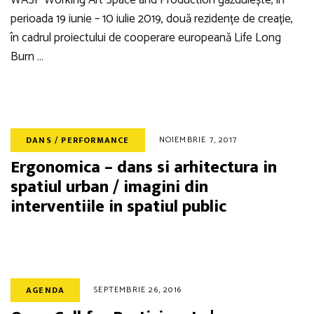
WASP Working Art Space and Production găzduiește, în
perioada 19 iunie – 10 iulie 2019, două rezidențe de creație,
în cadrul proiectului de cooperare europeană Life Long
Burn …
NOIEMBRIE 7, 2017
DANS / PERFORMANCE
Ergonomica – dans si arhitectura in
spatiul urban / imagini din
interventiile in spatiul public
SEPTEMBRIE 26, 2016
AGENDA