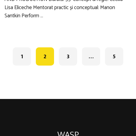
Lisa Eliceche Mentorat practic și conceptual: Manon
Santkin Perform …
Posts
navigation
1
2
3
…
5
WASP