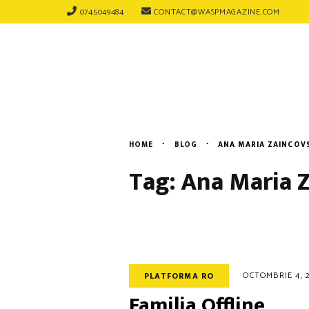
0745049484
CONTACT@WASPMAGAZINE.COM
Evenimente
Blog
HOME
BLOG
ANA MARIA ZAINCOV
Tag: Ana Maria 
OCTOMBRIE 4, 
PLATFORMA RO
Familia Offline