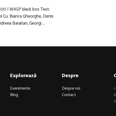
:00 | WASP black box Text:
ol Cu: Bianca Gheorghe, Denis
ndreea Baraitan, Georgi …
Explorează
Despre
Evenimente
Despre noi
c
Blog
Contact
0
I