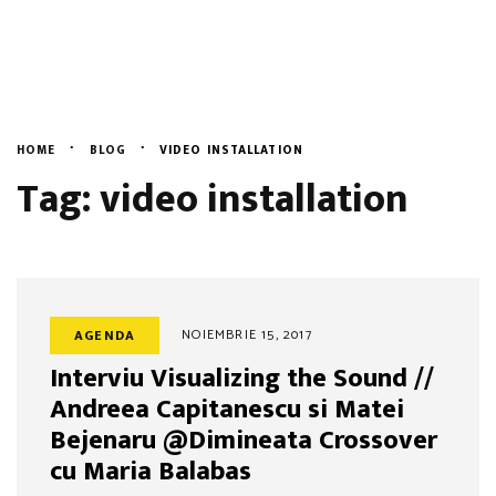
Evenimente
English
Blog
Despre Noi
HOME
BLOG
VIDEO INSTALLATION
Tag: video installation
Contact
NOIEMBRIE 15, 2017
AGENDA
Interviu Visualizing the Sound //
Andreea Capitanescu si Matei
Bejenaru @Dimineata Crossover
cu Maria Balabas